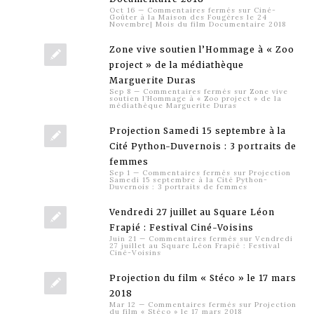
Oct 16
—
Commentaires fermés
sur Ciné-
Goûter à la Maison des Fougères le 24
Novembre| Mois du film Documentaire 2018
Zone vive soutien l’Hommage à « Zoo
project » de la médiathèque
Marguerite Duras
Sep 8
—
Commentaires fermés
sur Zone vive
soutien l’Hommage à « Zoo project » de la
médiathèque Marguerite Duras
Projection Samedi 15 septembre à la
Cité Python-Duvernois : 3 portraits de
femmes
Sep 1
—
Commentaires fermés
sur Projection
Samedi 15 septembre à la Cité Python-
Duvernois : 3 portraits de femmes
Vendredi 27 juillet au Square Léon
Frapié : Festival Ciné-Voisins
Juin 21
—
Commentaires fermés
sur Vendredi
27 juillet au Square Léon Frapié : Festival
Ciné-Voisins
Projection du film « Stéco » le 17 mars
2018
Mar 12
—
Commentaires fermés
sur Projection
du film « Stéco » le 17 mars 2018