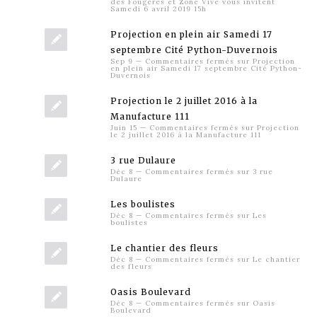
des Fougères et Zone Vive vous invitent
Samedi 6 avril 2019 15h
Projection en plein air Samedi 17
septembre Cité Python-Duvernois
Sep 9
—
Commentaires fermés
sur Projection
en plein air Samedi 17 septembre Cité Python-
Duvernois
Projection le 2 juillet 2016 à la
Manufacture 111
Juin 15
—
Commentaires fermés
sur Projection
le 2 juillet 2016 à la Manufacture 111
3 rue Dulaure
Déc 8
—
Commentaires fermés
sur 3 rue
Dulaure
Les boulistes
Déc 8
—
Commentaires fermés
sur Les
boulistes
Le chantier des fleurs
Déc 8
—
Commentaires fermés
sur Le chantier
des fleurs
Oasis Boulevard
Déc 8
—
Commentaires fermés
sur Oasis
Boulevard