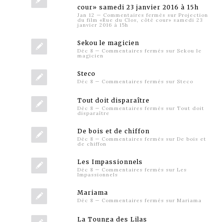
cour» samedi 23 janvier 2016 à 15h
Jan 12
—
Commentaires fermés
sur Projection
du film «Rue du Clos, côté cour» samedi 23
janvier 2016 à 15h
Sekou le magicien
Déc 8
—
Commentaires fermés
sur Sekou le
magicien
Steco
Déc 8
—
Commentaires fermés
sur Steco
Tout doit disparaître
Déc 8
—
Commentaires fermés
sur Tout doit
disparaître
De bois et de chiffon
Déc 8
—
Commentaires fermés
sur De bois et
de chiffon
Les Impassionnels
Déc 8
—
Commentaires fermés
sur Les
Impassionnels
Mariama
Déc 8
—
Commentaires fermés
sur Mariama
La Tounga des Lilas