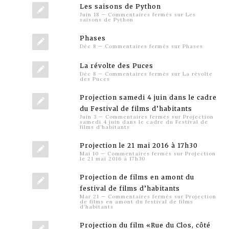
Les saisons de Python
Juin 18
—
Commentaires fermés
sur Les
saisons de Python
Phases
Déc 8
—
Commentaires fermés
sur Phases
La révolte des Puces
Déc 8
—
Commentaires fermés
sur La révolte
des Puces
Projection samedi 4 juin dans le cadre
du Festival de films d’habitants
Juin 3
—
Commentaires fermés
sur Projection
samedi 4 juin dans le cadre du Festival de
films d’habitants
Projection le 21 mai 2016 à 17h30
Mai 10
—
Commentaires fermés
sur Projection
le 21 mai 2016 à 17h30
Projection de films en amont du
festival de films d’habitants
Mar 21
—
Commentaires fermés
sur Projection
de films en amont du festival de films
d’habitants
Projection du film «Rue du Clos, côté