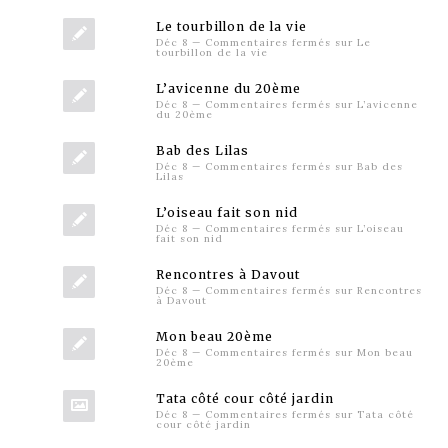
Le tourbillon de la vie
Déc 8
—
Commentaires fermés
sur Le
tourbillon de la vie
L’avicenne du 20ème
Déc 8
—
Commentaires fermés
sur L’avicenne
du 20ème
Bab des Lilas
Déc 8
—
Commentaires fermés
sur Bab des
Lilas
L’oiseau fait son nid
Déc 8
—
Commentaires fermés
sur L’oiseau
fait son nid
Rencontres à Davout
Déc 8
—
Commentaires fermés
sur Rencontres
à Davout
Mon beau 20ème
Déc 8
—
Commentaires fermés
sur Mon beau
20ème
Tata côté cour côté jardin
Déc 8
—
Commentaires fermés
sur Tata côté
cour côté jardin