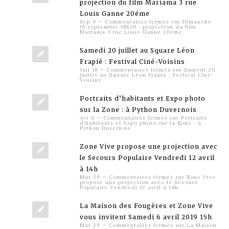
projection du film Mariama 3 rue
Louis Ganne 20éme
Sep 9
—
Commentaires fermés
sur Dimanche
15 septembre 18h30 : projection du film
Mariama 3 rue Louis Ganne 20éme
Samedi 20 juillet au Square Léon
Frapié : Festival Ciné-Voisins
Juil 18
—
Commentaires fermés
sur Samedi 20
juillet au Square Léon Frapié : Festival Ciné-
Voisins
Portraits d’habitants et Expo photo
sur la Zone : à Python Duvernois
Avr 6
—
Commentaires fermés
sur Portraits
d’habitants et Expo photo sur la Zone : à
Python Duvernois
Zone Vive propose une projection avec
le Secours Populaire Vendredi 12 avril
à 14h
Mar 29
—
Commentaires fermés
sur Zone Vive
propose une projection avec le Secours
Populaire Vendredi 12 avril à 14h
La Maison des Fougères et Zone Vive
vous invitent Samedi 6 avril 2019 15h
Mar 29
—
Commentaires fermés
sur La Maison