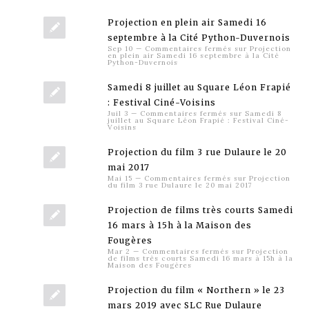
Projection en plein air Samedi 16
septembre à la Cité Python-Duvernois
Sep 10
—
Commentaires fermés
sur Projection
en plein air Samedi 16 septembre à la Cité
Python-Duvernois
Samedi 8 juillet au Square Léon Frapié
: Festival Ciné-Voisins
Juil 3
—
Commentaires fermés
sur Samedi 8
juillet au Square Léon Frapié : Festival Ciné-
Voisins
Projection du film 3 rue Dulaure le 20
mai 2017
Mai 15
—
Commentaires fermés
sur Projection
du film 3 rue Dulaure le 20 mai 2017
Projection de films très courts Samedi
16 mars à 15h à la Maison des
Fougères
Mar 2
—
Commentaires fermés
sur Projection
de films très courts Samedi 16 mars à 15h à la
Maison des Fougères
Projection du film « Northern » le 23
mars 2019 avec SLC Rue Dulaure