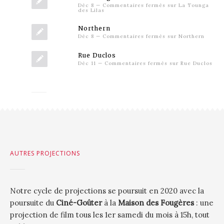
Déc 8
—
Commentaires fermés
sur La Tounga
des Lilas
Northern
Déc 8
—
Commentaires fermés
sur Northern
Rue Duclos
Déc 11
—
Commentaires fermés
sur Rue Duclos
AUTRES PROJECTIONS
Notre cycle de projections se poursuit en 2020 avec la
poursuite du
Ciné-Goûter
à la
Maison des Fougères
: une
projection de film tous les 1er samedi du mois à 15h, tout