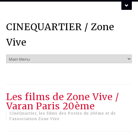
ZONE VIVE ASSOCIATION
CINEQUARTIER / Zone
Vous pouvez nous contacter par mail :
mail
Vive
Les films de Zone Vive /
Varan Paris 20ème
CinéQuartier, les films des Portes du 20ème et de
l'association Zone Vive