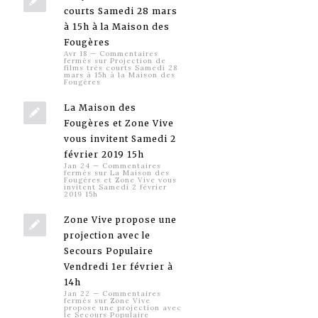
courts Samedi 28 mars
à 15h à la Maison des
Fougères
Avr 18
—
Commentaires
fermés
sur Projection de
films très courts Samedi 28
mars à 15h à la Maison des
Fougères
La Maison des
Fougères et Zone Vive
vous invitent Samedi 2
février 2019 15h
Jan 24
—
Commentaires
fermés
sur La Maison des
Fougères et Zone Vive vous
invitent Samedi 2 février
2019 15h
Zone Vive propose une
projection avec le
Secours Populaire
Vendredi 1er février à
14h
Jan 22
—
Commentaires
fermés
sur Zone Vive
propose une projection avec
le Secours Populaire