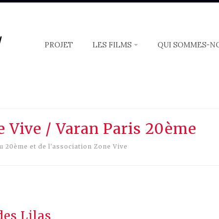
/
PROJET
LES FILMS
QUI SOMMES-N
 :
mail
e Vive / Varan Paris 20ème
du 20ème et de l'association Zone Vive
es Lilas