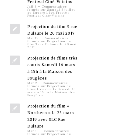
Festival Ciné-Voisins
Juil 3
—
Commentaires
fermés
sur Samedi 8 juillet
au Square Léon Frapié :
Festival Ciné-Voisins
Projection du film 3 rue
Dulaure le 20 mai 2017
Mai 15
—
Commentaires
fermés
sur Projection du
film 3 rue Dulaure le 20 mai
2017
Projection de films très
courts Samedi 16 mars
à 15h à la Maison des
Fougères
Mar 2
—
Commentaires
fermés
sur Projection de
films très courts Samedi 16
mars à 15h à la Maison des
Fougères
Projection du film «
Northern » le 23 mars
2019 avec SLC Rue
Dulaure
Mar 13
—
Commentaires
fermés
sur Projection du