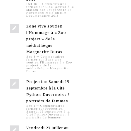
Oct 16
—
Commentaires
fermés
sur Ciné-Goûter à la
Maison des Fougères le 24
Novembre| Mois du film
Documentaire 2018
Zone vive soutien
l’Hommage à « Zoo
project » de la
médiathèque
Marguerite Duras
Sep 8
—
Commentaires
fermés
sur Zone vive
soutien l’Hommage à « Zoo
project » de la
médiathèque Marguerite
Duras
Projection Samedi 15
septembre à la Cité
Python-Duvernois : 3
portraits de femmes
Sep 1
—
Commentaires
fermés
sur Projection
Samedi 15 septembre à la
Cité Python-Duvernois : 3
portraits de femmes
Vendredi 27 juillet au