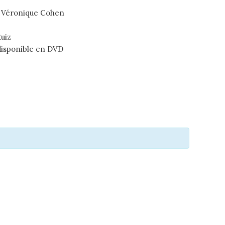
: Véronique Cohen
t
uiz
disponible en DVD