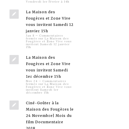
Vendredi 1er février à 14h
La Maison des
Fougères et Zone Vive
vous invitent Samedi 12
janvier 15h
Jan 8
—
Commentaires
fermés
sur La Maison des
Fougères et Zone Vive vous
invitent Samedi 12 janvier
15h
La Maison des
Fougères et Zone Vive
vous invitent Samedi
1er décembre 15h
Nov 24
—
Commentaires
fermés
sur La Maison des
Fougères et Zone Vive vous
invitent Samedi 1er
décembre 15h
Ciné-Goûter à la
Maison des Fougères le
24 Novembre| Mois du
film Documentaire
2018