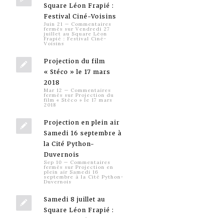
Square Léon Frapié :
Festival Ciné-Voisins
Juin 21
—
Commentaires
fermés
sur Vendredi 27
juillet au Square Léon
Frapié : Festival Ciné-
Voisins
Projection du film
« Stéco » le 17 mars
2018
Mar 12
—
Commentaires
fermés
sur Projection du
film « Stéco » le 17 mars
2018
Projection en plein air
Samedi 16 septembre à
la Cité Python-
Duvernois
Sep 10
—
Commentaires
fermés
sur Projection en
plein air Samedi 16
septembre à la Cité Python-
Duvernois
Samedi 8 juillet au
Square Léon Frapié :