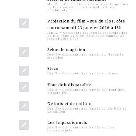
Mar 21
—
Commentaires fermés
sur Projection
de films en amont du festival de films
d’habitants
Projection du film «Rue du Clos, côté
cour» samedi 23 janvier 2016 à 15h
Jan 12
—
Commentaires fermés
sur Projection
du film «Rue du Clos, côté cour» samedi 23
janvier 2016 à 15h
Sekou le magicien
Déc 8
—
Commentaires fermés
sur Sekou le
magicien
Steco
Déc 8
—
Commentaires fermés
sur Steco
Tout doit disparaître
Déc 8
—
Commentaires fermés
sur Tout doit
disparaître
De bois et de chiffon
Déc 8
—
Commentaires fermés
sur De bois et
de chiffon
Les Impassionnels
Déc 8
—
Commentaires fermés
sur Les
Impassionnels