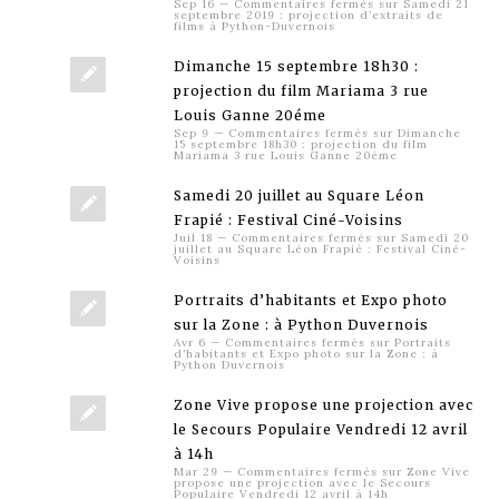
Sep 16
—
Commentaires fermés
sur Samedi 21
septembre 2019 : projection d’extraits de
films à Python-Duvernois
Dimanche 15 septembre 18h30 :
projection du film Mariama 3 rue
Louis Ganne 20éme
Sep 9
—
Commentaires fermés
sur Dimanche
15 septembre 18h30 : projection du film
Mariama 3 rue Louis Ganne 20éme
Samedi 20 juillet au Square Léon
Frapié : Festival Ciné-Voisins
Juil 18
—
Commentaires fermés
sur Samedi 20
juillet au Square Léon Frapié : Festival Ciné-
Voisins
Portraits d’habitants et Expo photo
sur la Zone : à Python Duvernois
Avr 6
—
Commentaires fermés
sur Portraits
d’habitants et Expo photo sur la Zone : à
Python Duvernois
Zone Vive propose une projection avec
le Secours Populaire Vendredi 12 avril
à 14h
Mar 29
—
Commentaires fermés
sur Zone Vive
propose une projection avec le Secours
Populaire Vendredi 12 avril à 14h