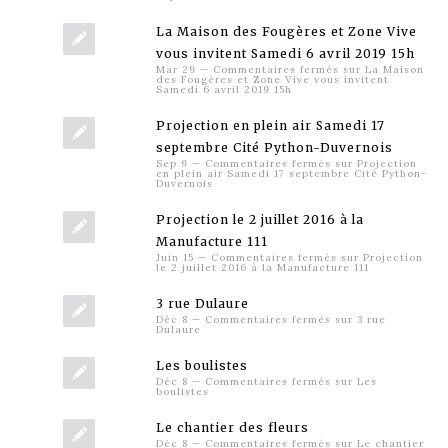
La Maison des Fougères et Zone Vive
vous invitent Samedi 6 avril 2019 15h
Mar 29
—
Commentaires fermés
sur La Maison
des Fougères et Zone Vive vous invitent
Samedi 6 avril 2019 15h
Projection en plein air Samedi 17
septembre Cité Python-Duvernois
Sep 9
—
Commentaires fermés
sur Projection
en plein air Samedi 17 septembre Cité Python-
Duvernois
Projection le 2 juillet 2016 à la
Manufacture 111
Juin 15
—
Commentaires fermés
sur Projection
le 2 juillet 2016 à la Manufacture 111
3 rue Dulaure
Déc 8
—
Commentaires fermés
sur 3 rue
Dulaure
Les boulistes
Déc 8
—
Commentaires fermés
sur Les
boulistes
Le chantier des fleurs
Déc 8
—
Commentaires fermés
sur Le chantier