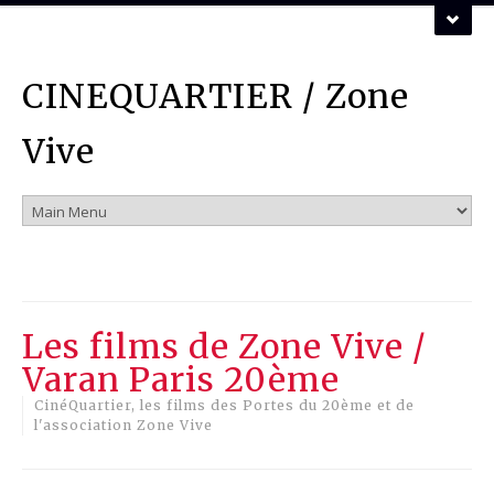
ZONE VIVE ASSOCIATION
CINEQUARTIER / Zone
Vous pouvez nous contacter par mail :
mail
Vive
Les films de Zone Vive /
Varan Paris 20ème
CinéQuartier, les films des Portes du 20ème et de
l'association Zone Vive