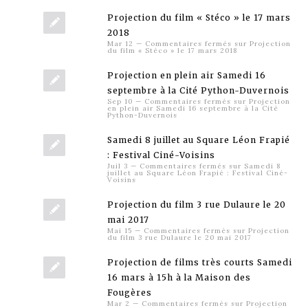
Projection du film « Stéco » le 17 mars
2018
Mar 12
—
Commentaires fermés
sur Projection
du film « Stéco » le 17 mars 2018
Projection en plein air Samedi 16
septembre à la Cité Python-Duvernois
Sep 10
—
Commentaires fermés
sur Projection
en plein air Samedi 16 septembre à la Cité
Python-Duvernois
Samedi 8 juillet au Square Léon Frapié
: Festival Ciné-Voisins
Juil 3
—
Commentaires fermés
sur Samedi 8
juillet au Square Léon Frapié : Festival Ciné-
Voisins
Projection du film 3 rue Dulaure le 20
mai 2017
Mai 15
—
Commentaires fermés
sur Projection
du film 3 rue Dulaure le 20 mai 2017
Projection de films très courts Samedi
16 mars à 15h à la Maison des
Fougères
Mar 2
—
Commentaires fermés
sur Projection