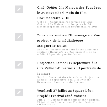
Ciné-Goûter à la Maison des Fougères
le 24 Novembre| Mois du film
Documentaire 2018
Oct 16
—
Commentaires fermés
sur Ciné-
Goûter à la Maison des Fougères le 24
Novembre| Mois du film Documentaire 2018
Zone vive soutien l’Hommage à « Zoo
project » de la médiathèque
Marguerite Duras
Sep 8
—
Commentaires fermés
sur Zone vive
soutien l’Hommage à « Zoo project » de la
médiathèque Marguerite Duras
Projection Samedi 15 septembre à la
Cité Python-Duvernois : 3 portraits de
femmes
Sep 1
—
Commentaires fermés
sur Projection
Samedi 15 septembre à la Cité Python-
Duvernois : 3 portraits de femmes
Vendredi 27 juillet au Square Léon
Frapié : Festival Ciné-Voisins
Juin 21
—
Commentaires fermés
sur Vendredi
27 juillet au Square Léon Frapié : Festival
Ciné-Voisins