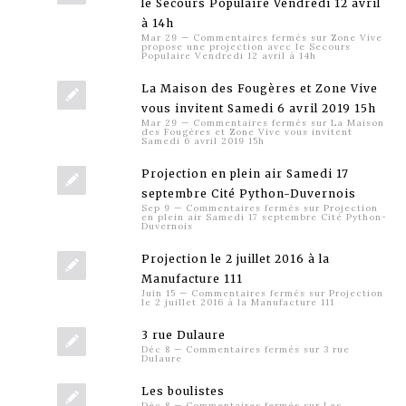
le Secours Populaire Vendredi 12 avril
à 14h
Mar 29
—
Commentaires fermés
sur Zone Vive
propose une projection avec le Secours
Populaire Vendredi 12 avril à 14h
La Maison des Fougères et Zone Vive
vous invitent Samedi 6 avril 2019 15h
Mar 29
—
Commentaires fermés
sur La Maison
des Fougères et Zone Vive vous invitent
Samedi 6 avril 2019 15h
Projection en plein air Samedi 17
septembre Cité Python-Duvernois
Sep 9
—
Commentaires fermés
sur Projection
en plein air Samedi 17 septembre Cité Python-
Duvernois
Projection le 2 juillet 2016 à la
Manufacture 111
Juin 15
—
Commentaires fermés
sur Projection
le 2 juillet 2016 à la Manufacture 111
3 rue Dulaure
Déc 8
—
Commentaires fermés
sur 3 rue
Dulaure
Les boulistes
Déc 8
—
Commentaires fermés
sur Les