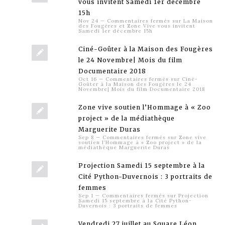
vous invitent Samedi 1er décembre
15h
Nov 24
—
Commentaires fermés
sur La Maison
des Fougères et Zone Vive vous invitent
Samedi 1er décembre 15h
Ciné-Goûter à la Maison des Fougères
le 24 Novembre| Mois du film
Documentaire 2018
Oct 16
—
Commentaires fermés
sur Ciné-
Goûter à la Maison des Fougères le 24
Novembre| Mois du film Documentaire 2018
Zone vive soutien l’Hommage à « Zoo
project » de la médiathèque
Marguerite Duras
Sep 8
—
Commentaires fermés
sur Zone vive
soutien l’Hommage à « Zoo project » de la
médiathèque Marguerite Duras
Projection Samedi 15 septembre à la
Cité Python-Duvernois : 3 portraits de
femmes
Sep 1
—
Commentaires fermés
sur Projection
Samedi 15 septembre à la Cité Python-
Duvernois : 3 portraits de femmes
Vendredi 27 juillet au Square Léon