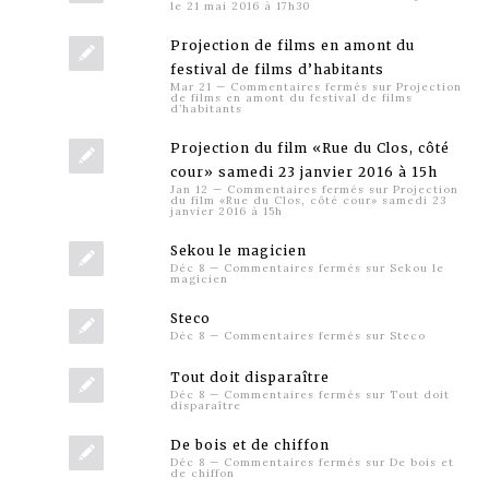
le 21 mai 2016 à 17h30
Projection de films en amont du
festival de films d’habitants
Mar 21
—
Commentaires fermés
sur Projection
de films en amont du festival de films
d’habitants
Projection du film «Rue du Clos, côté
cour» samedi 23 janvier 2016 à 15h
Jan 12
—
Commentaires fermés
sur Projection
du film «Rue du Clos, côté cour» samedi 23
janvier 2016 à 15h
Sekou le magicien
Déc 8
—
Commentaires fermés
sur Sekou le
magicien
Steco
Déc 8
—
Commentaires fermés
sur Steco
Tout doit disparaître
Déc 8
—
Commentaires fermés
sur Tout doit
disparaître
De bois et de chiffon
Déc 8
—
Commentaires fermés
sur De bois et
de chiffon