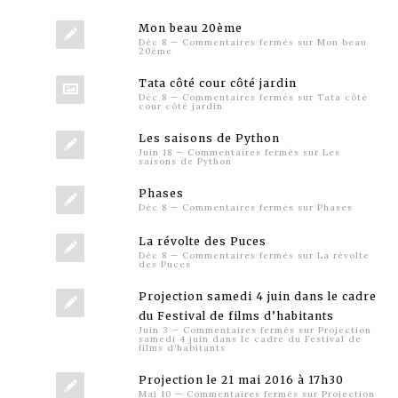
Mon beau 20ème
Déc 8
—
Commentaires fermés
sur Mon beau
20ème
Tata côté cour côté jardin
Déc 8
—
Commentaires fermés
sur Tata côté
cour côté jardin
Les saisons de Python
Juin 18
—
Commentaires fermés
sur Les
saisons de Python
Phases
Déc 8
—
Commentaires fermés
sur Phases
La révolte des Puces
Déc 8
—
Commentaires fermés
sur La révolte
des Puces
Projection samedi 4 juin dans le cadre
du Festival de films d’habitants
Juin 3
—
Commentaires fermés
sur Projection
samedi 4 juin dans le cadre du Festival de
films d’habitants
Projection le 21 mai 2016 à 17h30
Mai 10
—
Commentaires fermés
sur Projection