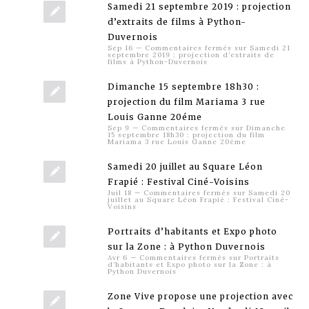
Samedi 21 septembre 2019 : projection
d’extraits de films à Python-
Duvernois
Sep 16
—
Commentaires fermés
sur Samedi 21
septembre 2019 : projection d’extraits de
films à Python-Duvernois
Dimanche 15 septembre 18h30 :
projection du film Mariama 3 rue
Louis Ganne 20éme
Sep 9
—
Commentaires fermés
sur Dimanche
15 septembre 18h30 : projection du film
Mariama 3 rue Louis Ganne 20éme
Samedi 20 juillet au Square Léon
Frapié : Festival Ciné-Voisins
Juil 18
—
Commentaires fermés
sur Samedi 20
juillet au Square Léon Frapié : Festival Ciné-
Voisins
Portraits d’habitants et Expo photo
sur la Zone : à Python Duvernois
Avr 6
—
Commentaires fermés
sur Portraits
d’habitants et Expo photo sur la Zone : à
Python Duvernois
Zone Vive propose une projection avec