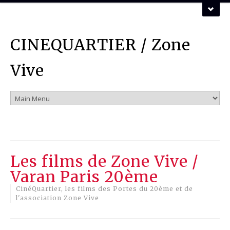
ZONE VIVE ASSOCIATION
CINEQUARTIER / Zone
Vous pouvez nous contacter par mail :
mail
Vive
Les films de Zone Vive /
Varan Paris 20ème
CinéQuartier, les films des Portes du 20ème et de
l'association Zone Vive