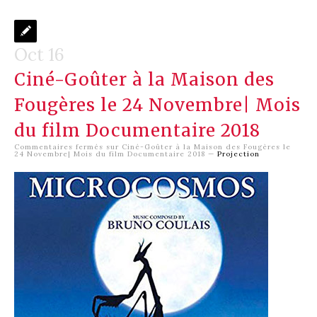
Oct 16
Ciné-Goûter à la Maison des
Fougères le 24 Novembre| Mois
du film Documentaire 2018
Commentaires fermés
sur Ciné-Goûter à la Maison des Fougères le
24 Novembre| Mois du film Documentaire 2018
—
Projection