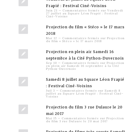
Frapié : Festival Ciné-Voisins
Juin 21
—
Commentaires fermés
sur Vendredi
27 juillet au Square Léon Frapié : Festival
Ciné-Voisins
Projection du film « Stéco » le 17 mars
2018
Mar 12
—
Commentaires fermés
sur Projection
du film « Stéco » le 17 mars 2018
Projection en plein air Samedi 16
septembre à la Cité Python-Duvernois
Sep 10
—
Commentaires fermés
sur Projection
en plein air Samedi 16 septembre à la Cité
Python-Duvernois
Samedi 8 juillet au Square Léon Frapié
: Festival Ciné-Voisins
Juil 3
—
Commentaires fermés
sur Samedi 8
juillet au Square Léon Frapié : Festival Ciné-
Voisins
Projection du film 3 rue Dulaure le 20
mai 2017
Mai 15
—
Commentaires fermés
sur Projection
du film 3 rue Dulaure le 20 mai 2017
Projection de films très courts Samedi