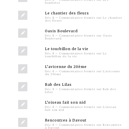
boulistes
Le chantier des fleurs
Déc 8
—
Commentaires fermés
sur Le chantier
des fleurs
Oasis Boulevard
Déc 8
—
Commentaires fermés
sur Oasis
Boulevard
Le tourbillon de la vie
Déc 8
—
Commentaires fermés
sur Le
tourbillon de la vie
L’avicenne du 20ème
Déc 8
—
Commentaires fermés
sur L’avicenne
du 20ème
Bab des Lilas
Déc 8
—
Commentaires fermés
sur Bab des
Lilas
L’oiseau fait son nid
Déc 8
—
Commentaires fermés
sur L’oiseau
fait son nid
Rencontres à Davout
Déc 8
—
Commentaires fermés
sur Rencontres
à Davout