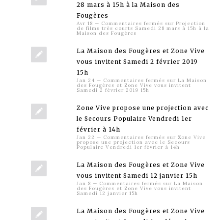
28 mars à 15h à la Maison des
Fougères
Avr 18
—
Commentaires fermés
sur Projection
de films très courts Samedi 28 mars à 15h à la
Maison des Fougères
La Maison des Fougères et Zone Vive
vous invitent Samedi 2 février 2019
15h
Jan 24
—
Commentaires fermés
sur La Maison
des Fougères et Zone Vive vous invitent
Samedi 2 février 2019 15h
Zone Vive propose une projection avec
le Secours Populaire Vendredi 1er
février à 14h
Jan 22
—
Commentaires fermés
sur Zone Vive
propose une projection avec le Secours
Populaire Vendredi 1er février à 14h
La Maison des Fougères et Zone Vive
vous invitent Samedi 12 janvier 15h
Jan 8
—
Commentaires fermés
sur La Maison
des Fougères et Zone Vive vous invitent
Samedi 12 janvier 15h
La Maison des Fougères et Zone Vive