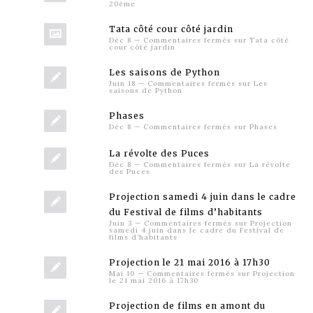
20ème
Tata côté cour côté jardin
Déc 8
—
Commentaires fermés
sur Tata côté
cour côté jardin
Les saisons de Python
Juin 18
—
Commentaires fermés
sur Les
saisons de Python
Phases
Déc 8
—
Commentaires fermés
sur Phases
La révolte des Puces
Déc 8
—
Commentaires fermés
sur La révolte
des Puces
Projection samedi 4 juin dans le cadre
du Festival de films d’habitants
Juin 3
—
Commentaires fermés
sur Projection
samedi 4 juin dans le cadre du Festival de
films d’habitants
Projection le 21 mai 2016 à 17h30
Mai 10
—
Commentaires fermés
sur Projection
le 21 mai 2016 à 17h30
Projection de films en amont du