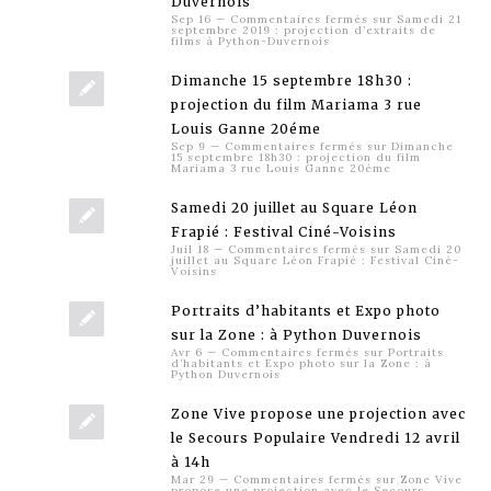
Duvernois
Sep 16
—
Commentaires fermés
sur Samedi 21
septembre 2019 : projection d’extraits de
films à Python-Duvernois
Dimanche 15 septembre 18h30 :
projection du film Mariama 3 rue
Louis Ganne 20éme
Sep 9
—
Commentaires fermés
sur Dimanche
15 septembre 18h30 : projection du film
Mariama 3 rue Louis Ganne 20éme
Samedi 20 juillet au Square Léon
Frapié : Festival Ciné-Voisins
Juil 18
—
Commentaires fermés
sur Samedi 20
juillet au Square Léon Frapié : Festival Ciné-
Voisins
Portraits d’habitants et Expo photo
sur la Zone : à Python Duvernois
Avr 6
—
Commentaires fermés
sur Portraits
d’habitants et Expo photo sur la Zone : à
Python Duvernois
Zone Vive propose une projection avec
le Secours Populaire Vendredi 12 avril
à 14h
Mar 29
—
Commentaires fermés
sur Zone Vive
propose une projection avec le Secours