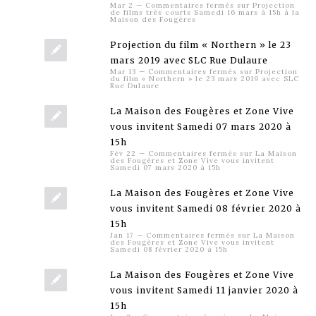
Mar 2
—
Commentaires fermés
sur Projection
de films très courts Samedi 16 mars à 15h à la
Maison des Fougères
Projection du film « Northern » le 23
mars 2019 avec SLC Rue Dulaure
Mar 13
—
Commentaires fermés
sur Projection
du film « Northern » le 23 mars 2019 avec SLC
Rue Dulaure
La Maison des Fougères et Zone Vive
vous invitent Samedi 07 mars 2020 à
15h
Fév 22
—
Commentaires fermés
sur La Maison
des Fougères et Zone Vive vous invitent
Samedi 07 mars 2020 à 15h
La Maison des Fougères et Zone Vive
vous invitent Samedi 08 février 2020 à
15h
Jan 17
—
Commentaires fermés
sur La Maison
des Fougères et Zone Vive vous invitent
Samedi 08 février 2020 à 15h
La Maison des Fougères et Zone Vive
vous invitent Samedi 11 janvier 2020 à
15h