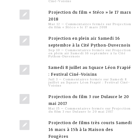
Ciné-Voisins
Projection du film « Stéco » le 17 mars
2018
Mar 12
—
Commentaires fermés
sur Projection
du film « Stéco » le 17 mars 2018
Projection en plein air Samedi 16
septembre à la Cité Python-Duvernois
Sep 10
—
Commentaires fermés
sur Projection
en plein air Samedi 16 septembre à la Cité
Python-Duvernois
Samedi 8 juillet au Square Léon Frapié
: Festival Ciné-Voisins
Juil 3
—
Commentaires fermés
sur Samedi 8
juillet au Square Léon Frapié : Festival Ciné-
Voisins
Projection du film 3 rue Dulaure le 20
mai 2017
Mai 15
—
Commentaires fermés
sur Projection
du film 3 rue Dulaure le 20 mai 2017
Projection de films très courts Samedi
16 mars à 15h à la Maison des
Fougères