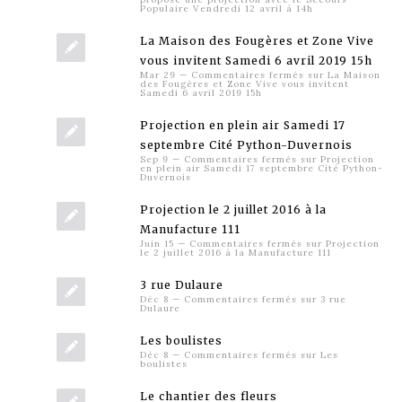
Populaire Vendredi 12 avril à 14h
La Maison des Fougères et Zone Vive
vous invitent Samedi 6 avril 2019 15h
Mar 29
—
Commentaires fermés
sur La Maison
des Fougères et Zone Vive vous invitent
Samedi 6 avril 2019 15h
Projection en plein air Samedi 17
septembre Cité Python-Duvernois
Sep 9
—
Commentaires fermés
sur Projection
en plein air Samedi 17 septembre Cité Python-
Duvernois
Projection le 2 juillet 2016 à la
Manufacture 111
Juin 15
—
Commentaires fermés
sur Projection
le 2 juillet 2016 à la Manufacture 111
3 rue Dulaure
Déc 8
—
Commentaires fermés
sur 3 rue
Dulaure
Les boulistes
Déc 8
—
Commentaires fermés
sur Les
boulistes
Le chantier des fleurs