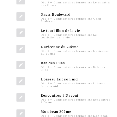
Déc 8
—
Commentaires fermés
sur Le chantier
des fleurs
Oasis Boulevard
Déc 8
—
Commentaires fermés
sur Oasis
Boulevard
Le tourbillon de la vie
Déc 8
—
Commentaires fermés
sur Le
tourbillon de la vie
L’avicenne du 20ème
Déc 8
—
Commentaires fermés
sur L’avicenne
du 20ème
Bab des Lilas
Déc 8
—
Commentaires fermés
sur Bab des
Lilas
L’oiseau fait son nid
Déc 8
—
Commentaires fermés
sur L’oiseau
fait son nid
Rencontres à Davout
Déc 8
—
Commentaires fermés
sur Rencontres
à Davout
Mon beau 20ème
Déc 8
—
Commentaires fermés
sur Mon beau