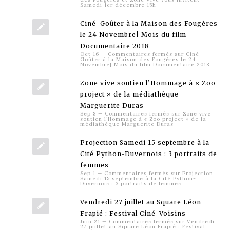
Samedi 1er décembre 15h
Ciné-Goûter à la Maison des Fougères
le 24 Novembre| Mois du film
Documentaire 2018
Oct 16
—
Commentaires fermés
sur Ciné-
Goûter à la Maison des Fougères le 24
Novembre| Mois du film Documentaire 2018
Zone vive soutien l’Hommage à « Zoo
project » de la médiathèque
Marguerite Duras
Sep 8
—
Commentaires fermés
sur Zone vive
soutien l’Hommage à « Zoo project » de la
médiathèque Marguerite Duras
Projection Samedi 15 septembre à la
Cité Python-Duvernois : 3 portraits de
femmes
Sep 1
—
Commentaires fermés
sur Projection
Samedi 15 septembre à la Cité Python-
Duvernois : 3 portraits de femmes
Vendredi 27 juillet au Square Léon
Frapié : Festival Ciné-Voisins
Juin 21
—
Commentaires fermés
sur Vendredi
27 juillet au Square Léon Frapié : Festival