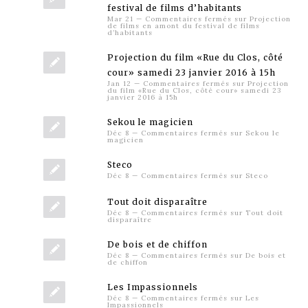
festival de films d’habitants
Mar 21
—
Commentaires fermés
sur Projection
de films en amont du festival de films
d’habitants
Projection du film «Rue du Clos, côté
cour» samedi 23 janvier 2016 à 15h
Jan 12
—
Commentaires fermés
sur Projection
du film «Rue du Clos, côté cour» samedi 23
janvier 2016 à 15h
Sekou le magicien
Déc 8
—
Commentaires fermés
sur Sekou le
magicien
Steco
Déc 8
—
Commentaires fermés
sur Steco
Tout doit disparaître
Déc 8
—
Commentaires fermés
sur Tout doit
disparaître
De bois et de chiffon
Déc 8
—
Commentaires fermés
sur De bois et
de chiffon
Les Impassionnels
Déc 8
—
Commentaires fermés
sur Les
Impassionnels