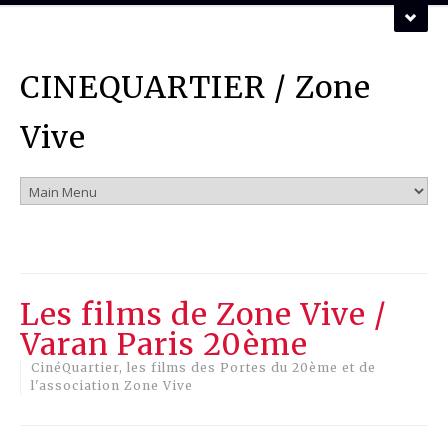
ZONE VIVE ASSOCIATION
CINEQUARTIER / Zone
Vous pouvez nous contacter par mail :
mail
Vive
Les films de Zone Vive /
Varan Paris 20ème
CinéQuartier, les films des Portes du 20ème et de
l'association Zone Vive