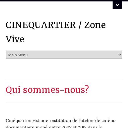
ZONE VIVE ASSOCIATION
CINEQUARTIER / Zone
Vous pouvez nous contacter par mail :
mail
Vive
Qui sommes-nous?
Cinéquartier est une restitution de l’atelier de cinéma
documentaire mené entre 2008 et 2012 dans le