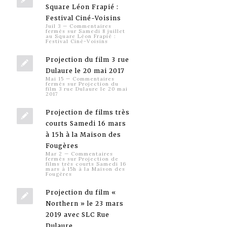
Square Léon Frapié :
Festival Ciné-Voisins
Juil 3
—
Commentaires
fermés
sur Samedi 8 juillet
au Square Léon Frapié :
Festival Ciné-Voisins
Projection du film 3 rue
Dulaure le 20 mai 2017
Mai 15
—
Commentaires
fermés
sur Projection du
film 3 rue Dulaure le 20 mai
2017
Projection de films très
courts Samedi 16 mars
à 15h à la Maison des
Fougères
Mar 2
—
Commentaires
fermés
sur Projection de
films très courts Samedi 16
mars à 15h à la Maison des
Fougères
Projection du film «
Northern » le 23 mars
2019 avec SLC Rue
Dulaure