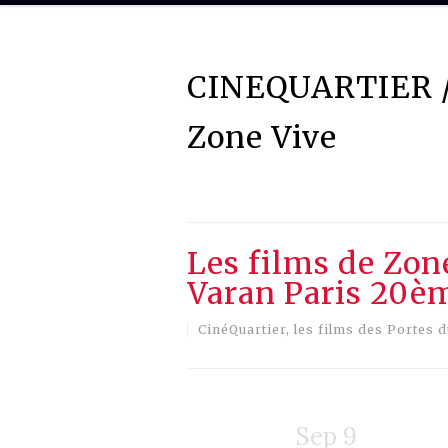
ZONE VIVE ASSOCIATION
CINEQUARTIER 
Vous pouvez nous contacter par mail
Zone Vive
Les films de Zone
Varan Paris 20è
CinéQuartier, les films des Portes 
Sep 9