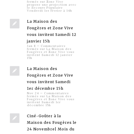
fermés
sur Zone Vive
propose une projection avec
le Secours Populaire
Vendredi 1er février à 14h
La Maison des
Fougères et Zone Vive
vous invitent Samedi 12
janvier 15h
Jan 8
—
Commentaires
fermés
sur La Maison des
Fougères et Zone Vive vous
invitent Samedi 12 janvier
15h
La Maison des
Fougères et Zone Vive
vous invitent Samedi
1er décembre 15h
Nov 24
—
Commentaires
fermés
sur La Maison des
Fougères et Zone Vive vous
invitent Samedi 1er
décembre 15h
Ciné-Goûter à la
Maison des Fougères le
24 Novembre| Mois du