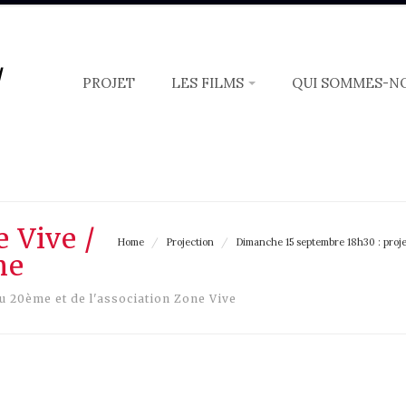
/
PROJET
LES FILMS
QUI SOMMES-N
 :
mail
 Vive /
Home
/
Projection
/
Dimanche 15 septembre 18h30 : proj
me
du 20ème et de l'association Zone Vive