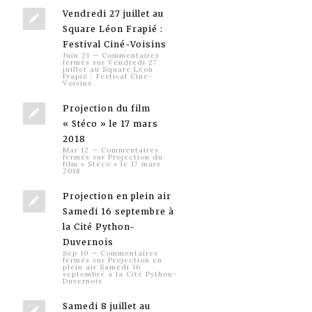
Vendredi 27 juillet au
Square Léon Frapié :
Festival Ciné-Voisins
Juin 21
—
Commentaires
fermés
sur Vendredi 27
juillet au Square Léon
Frapié : Festival Ciné-
Voisins
Projection du film
« Stéco » le 17 mars
2018
Mar 12
—
Commentaires
fermés
sur Projection du
film « Stéco » le 17 mars
2018
Projection en plein air
Samedi 16 septembre à
la Cité Python-
Duvernois
Sep 10
—
Commentaires
fermés
sur Projection en
plein air Samedi 16
septembre à la Cité Python-
Duvernois
Samedi 8 juillet au