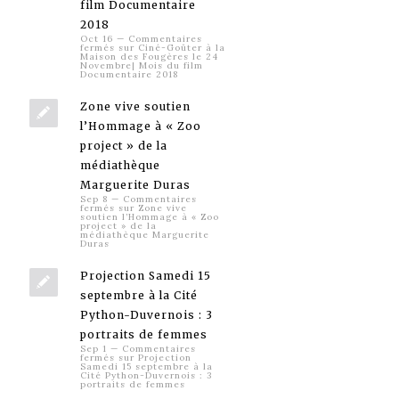
film Documentaire
2018
Oct 16
—
Commentaires
fermés
sur Ciné-Goûter à la
Maison des Fougères le 24
Novembre| Mois du film
Documentaire 2018
Zone vive soutien
l’Hommage à « Zoo
project » de la
médiathèque
Marguerite Duras
Sep 8
—
Commentaires
fermés
sur Zone vive
soutien l’Hommage à « Zoo
project » de la
médiathèque Marguerite
Duras
Projection Samedi 15
septembre à la Cité
Python-Duvernois : 3
portraits de femmes
Sep 1
—
Commentaires
fermés
sur Projection
Samedi 15 septembre à la
Cité Python-Duvernois : 3
portraits de femmes