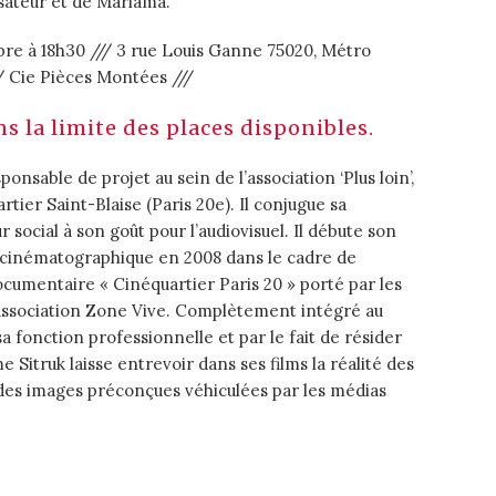
sateur et de Mariama.
re à 18h30 /// 3 rue Louis Ganne 75020, Métro
/ Cie Pièces Montées ///
ns la limite des places disponibles.
onsable de projet au sein de l’association ‘Plus loin’,
rtier Saint-Blaise (Paris 20e). Il conjugue sa
r social à son goût pour l’audiovisuel. Il débute son
on cinématographique en 2008 dans le cadre de
ocumentaire « Cinéquartier Paris 20 » porté par les
l’association Zone Vive. Complètement intégré au
 sa fonction professionnelle et par le fait de résider
 Sitruk laisse entrevoir dans ses films la réalité des
é des images préconçues véhiculées par les médias