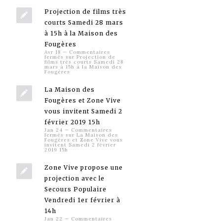
Projection de films très
courts Samedi 28 mars
à 15h à la Maison des
Fougères
Avr 18
—
Commentaires
fermés
sur Projection de
films très courts Samedi 28
mars à 15h à la Maison des
Fougères
La Maison des
Fougères et Zone Vive
vous invitent Samedi 2
février 2019 15h
Jan 24
—
Commentaires
fermés
sur La Maison des
Fougères et Zone Vive vous
invitent Samedi 2 février
2019 15h
Zone Vive propose une
projection avec le
Secours Populaire
Vendredi 1er février à
14h
Jan 22
—
Commentaires