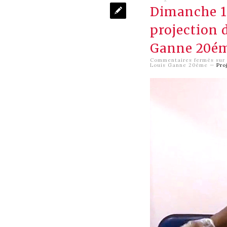
Dimanche 1
projection 
Ganne 20é
Commentaires fermés
sur 
Louis Ganne 20éme
—
Pro