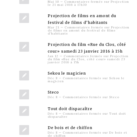
Mai 10
—
Commentaires fermés
sur Projection
le 21 mai 2016 à 17h30
Projection de films en amont du
festival de films d’habitants
Mar 21
—
Commentaires fermés
sur Projection
de films en amont du festival de films
d’habitants
Projection du film «Rue du Clos, côté
cour» samedi 23 janvier 2016 à 15h
Jan 12
—
Commentaires fermés
sur Projection
du film «Rue du Clos, côté cour» samedi 23
janvier 2016 à 15h
Sekou le magicien
Déc 8
—
Commentaires fermés
sur Sekou le
magicien
Steco
Déc 8
—
Commentaires fermés
sur Steco
Tout doit disparaître
Déc 8
—
Commentaires fermés
sur Tout doit
disparaître
De bois et de chiffon
Déc 8
—
Commentaires fermés
sur De bois et
de chiffon