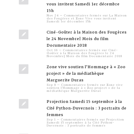
vous invitent Samedi 1er décembre
15h
Nov 24
—
Commentaires fermés
sur La Maison
des Fougères et Zone Vive vous invitent
Samedi 1er décembre 15h
Ciné-Goûter à la Maison des Fougères
le 24 Novembre| Mois du film
Documentaire 2018
Oct 16
—
Commentaires fermés
sur Ciné-
Goûter à la Maison des Fougères le 24
Novembre| Mois du film Documentaire 2018
Zone vive soutien l’Hommage à « Zoo
project » de la médiathèque
Marguerite Duras
Sep 8
—
Commentaires fermés
sur Zone vive
soutien l’Hommage à « Zoo project » de la
médiathèque Marguerite Duras
Projection Samedi 15 septembre à la
Cité Python-Duvernois : 3 portraits de
femmes
Sep 1
—
Commentaires fermés
sur Projection
Samedi 15 septembre à la Cité Python-
Duvernois : 3 portraits de femmes