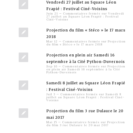
Vendredi 27 juillet au Square Léon
Frapié : Festival Ciné-Voisins
Juin 21
—
Commentaires fermés
sur Vendredi
27 juillet au Square Léon Frapié : Festival
Ciné-Voisins
Projection du film « Stéco » le 17 mars
2018
Mar 12
—
Commentaires fermés
sur Projection
du film « Stéco » le 17 mars 2018
Projection en plein air Samedi 16
septembre à la Cité Python-Duvernois
Sep 10
—
Commentaires fermés
sur Projection
en plein air Samedi 16 septembre à la Cité
Python-Duvernois
Samedi 8 juillet au Square Léon Frapié
: Festival Ciné-Voisins
Juil 3
—
Commentaires fermés
sur Samedi 8
juillet au Square Léon Frapié : Festival Ciné-
Voisins
Projection du film 3 rue Dulaure le 20
mai 2017
Mai 15
—
Commentaires fermés
sur Projection
du film 3 rue Dulaure le 20 mai 2017