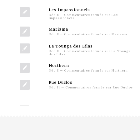
Les Impassionnels
Déc 8
—
Commentaires fermés
sur Les
Impassionnels
Mariama
Déc 8
—
Commentaires fermés
sur Mariama
La Tounga des Lilas
Déc 8
—
Commentaires fermés
sur La Tounga
des Lilas
Northern
Déc 8
—
Commentaires fermés
sur Northern
Rue Duclos
Déc 11
—
Commentaires fermés
sur Rue Duclos