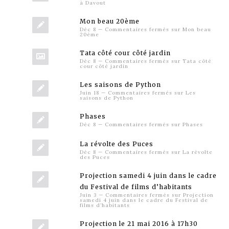
à Davout
Mon beau 20ème
Déc 8
—
Commentaires fermés
sur Mon beau
20ème
Tata côté cour côté jardin
Déc 8
—
Commentaires fermés
sur Tata côté
cour côté jardin
Les saisons de Python
Juin 18
—
Commentaires fermés
sur Les
saisons de Python
Phases
Déc 8
—
Commentaires fermés
sur Phases
La révolte des Puces
Déc 8
—
Commentaires fermés
sur La révolte
des Puces
Projection samedi 4 juin dans le cadre
du Festival de films d’habitants
Juin 3
—
Commentaires fermés
sur Projection
samedi 4 juin dans le cadre du Festival de
films d’habitants
Projection le 21 mai 2016 à 17h30