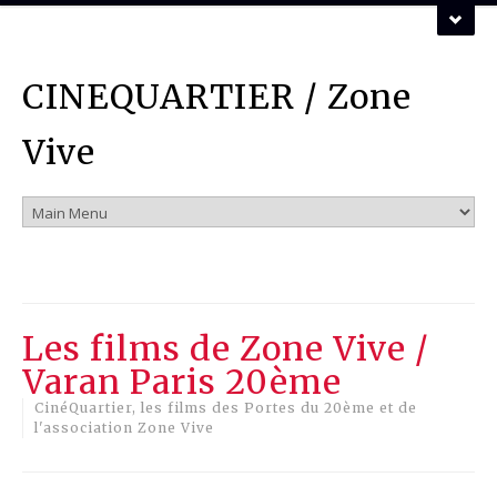
ZONE VIVE ASSOCIATION
CINEQUARTIER / Zone
Vous pouvez nous contacter par mail :
mail
Vive
Les films de Zone Vive /
Varan Paris 20ème
CinéQuartier, les films des Portes du 20ème et de
l'association Zone Vive