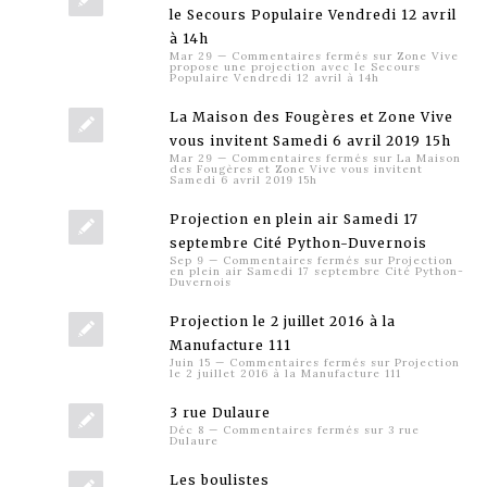
le Secours Populaire Vendredi 12 avril
à 14h
Mar 29
—
Commentaires fermés
sur Zone Vive
propose une projection avec le Secours
Populaire Vendredi 12 avril à 14h
La Maison des Fougères et Zone Vive
vous invitent Samedi 6 avril 2019 15h
Mar 29
—
Commentaires fermés
sur La Maison
des Fougères et Zone Vive vous invitent
Samedi 6 avril 2019 15h
Projection en plein air Samedi 17
septembre Cité Python-Duvernois
Sep 9
—
Commentaires fermés
sur Projection
en plein air Samedi 17 septembre Cité Python-
Duvernois
Projection le 2 juillet 2016 à la
Manufacture 111
Juin 15
—
Commentaires fermés
sur Projection
le 2 juillet 2016 à la Manufacture 111
3 rue Dulaure
Déc 8
—
Commentaires fermés
sur 3 rue
Dulaure
Les boulistes