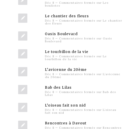
Déc 8
—
Commentaires fermés
sur Les
boulistes
Le chantier des fleurs
Déc 8
—
Commentaires fermés
sur Le chantier
des fleurs
Oasis Boulevard
Déc 8
—
Commentaires fermés
sur Oasis
Boulevard
Le tourbillon de la vie
Déc 8
—
Commentaires fermés
sur Le
tourbillon de la vie
L’avicenne du 20ème
Déc 8
—
Commentaires fermés
sur L’avicenne
du 20ème
Bab des Lilas
Déc 8
—
Commentaires fermés
sur Bab des
Lilas
L’oiseau fait son nid
Déc 8
—
Commentaires fermés
sur L’oiseau
fait son nid
Rencontres à Davout
Déc 8
—
Commentaires fermés
sur Rencontres