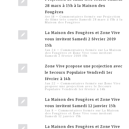
28 mars à 15h à la Maison des
Fougères
Avr 18
—
Commentaires fermés
sur Projection
de films très courts Samedi 28 mars à 15h à la
Maison des Fougères
La Maison des Fougères et Zone Vive
vous invitent Samedi 2 février 2019
15h
Jan 24
—
Commentaires fermés
sur La Maison
des Fougères et Zone Vive vous invitent
Samedi 2 février 2019 15h
Zone Vive propose une projection avec
le Secours Populaire Vendredi 1er
février à 14h
Jan 22
—
Commentaires fermés
sur Zone Vive
propose une projection avec le Secours
Populaire Vendredi 1er février à 14h
La Maison des Fougères et Zone Vive
vous invitent Samedi 12 janvier 15h
Jan 8
—
Commentaires fermés
sur La Maison
des Fougères et Zone Vive vous invitent
Samedi 12 janvier 15h
La Maison des Fougères et Zone Vive