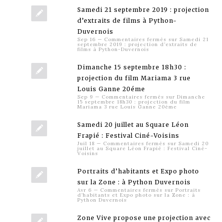
Samedi 21 septembre 2019 : projection
d’extraits de films à Python-
Duvernois
Sep 16
—
Commentaires fermés
sur Samedi 21
septembre 2019 : projection d’extraits de
films à Python-Duvernois
Dimanche 15 septembre 18h30 :
projection du film Mariama 3 rue
Louis Ganne 20éme
Sep 9
—
Commentaires fermés
sur Dimanche
15 septembre 18h30 : projection du film
Mariama 3 rue Louis Ganne 20éme
Samedi 20 juillet au Square Léon
Frapié : Festival Ciné-Voisins
Juil 18
—
Commentaires fermés
sur Samedi 20
juillet au Square Léon Frapié : Festival Ciné-
Voisins
Portraits d’habitants et Expo photo
sur la Zone : à Python Duvernois
Avr 6
—
Commentaires fermés
sur Portraits
d’habitants et Expo photo sur la Zone : à
Python Duvernois
Zone Vive propose une projection avec