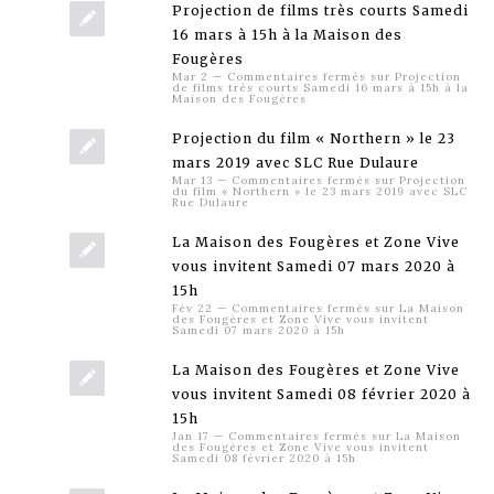
Projection de films très courts Samedi
16 mars à 15h à la Maison des
Fougères
Mar 2
—
Commentaires fermés
sur Projection
de films très courts Samedi 16 mars à 15h à la
Maison des Fougères
Projection du film « Northern » le 23
mars 2019 avec SLC Rue Dulaure
Mar 13
—
Commentaires fermés
sur Projection
du film « Northern » le 23 mars 2019 avec SLC
Rue Dulaure
La Maison des Fougères et Zone Vive
vous invitent Samedi 07 mars 2020 à
15h
Fév 22
—
Commentaires fermés
sur La Maison
des Fougères et Zone Vive vous invitent
Samedi 07 mars 2020 à 15h
La Maison des Fougères et Zone Vive
vous invitent Samedi 08 février 2020 à
15h
Jan 17
—
Commentaires fermés
sur La Maison
des Fougères et Zone Vive vous invitent
Samedi 08 février 2020 à 15h