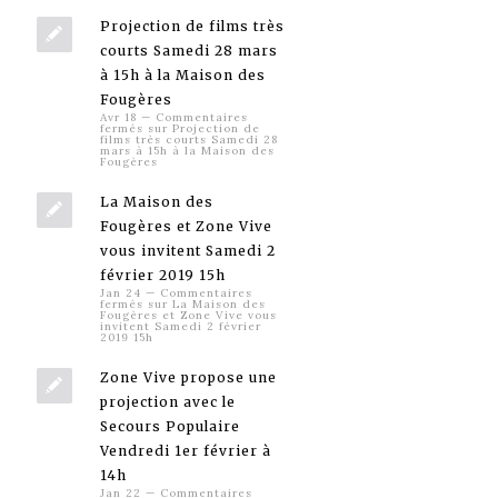
Projection de films très
courts Samedi 28 mars
à 15h à la Maison des
Fougères
Avr 18
—
Commentaires
fermés
sur Projection de
films très courts Samedi 28
mars à 15h à la Maison des
Fougères
La Maison des
Fougères et Zone Vive
vous invitent Samedi 2
février 2019 15h
Jan 24
—
Commentaires
fermés
sur La Maison des
Fougères et Zone Vive vous
invitent Samedi 2 février
2019 15h
Zone Vive propose une
projection avec le
Secours Populaire
Vendredi 1er février à
14h
Jan 22
—
Commentaires