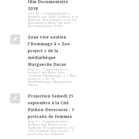
film Documentaire
2018
Oct 16
—
Commentaires
fermés
sur Ciné-Goûter à la
Maison des Fougères le 24
Novembre| Mois du film
Documentaire 2018
Zone vive soutien
l’Hommage à « Zoo
project » de la
médiathèque
Marguerite Duras
Sep 8
—
Commentaires
fermés
sur Zone vive
soutien l’Hommage à « Zoo
project » de la
médiathèque Marguerite
Duras
Projection Samedi 15
septembre à la Cité
Python-Duvernois : 3
portraits de femmes
Sep 1
—
Commentaires
fermés
sur Projection
Samedi 15 septembre à la
Cité Python-Duvernois : 3
portraits de femmes