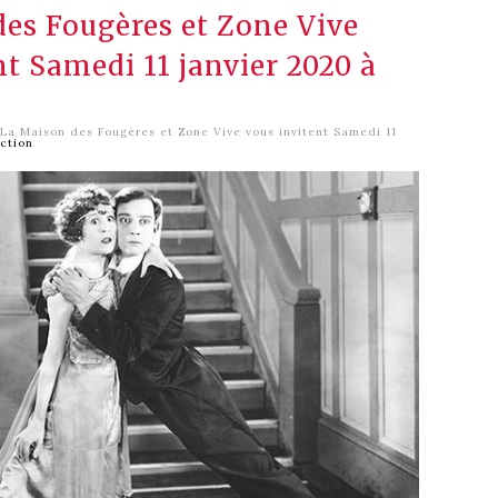
es Fougères et Zone Vive
nt Samedi 11 janvier 2020 à
La Maison des Fougères et Zone Vive vous invitent Samedi 11
ection