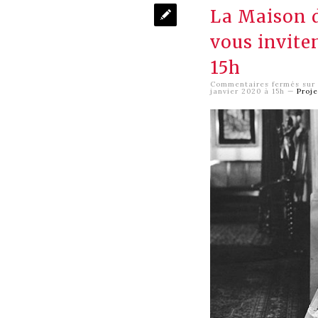
La Maison d
vous invite
15h
Commentaires fermés
sur 
janvier 2020 à 15h
—
Proj