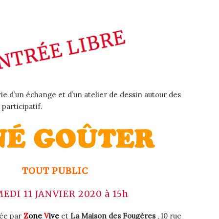
vie d’un échange et d’un atelier de dessin autour des
 participa
tif.
TOUT PUBLIC
EDI 11 JANVIER 2020 à 15h
ée par
Z
one
V
ive
et
La Maison des Fougères
, 10 rue