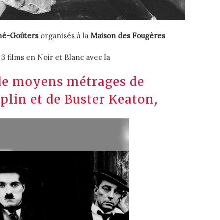
né-Goûters
organisés à la
Maison des Fougères
 films en Noir et Blanc avec la
 de moyens métrages de
plin et de Buster Keaton
,