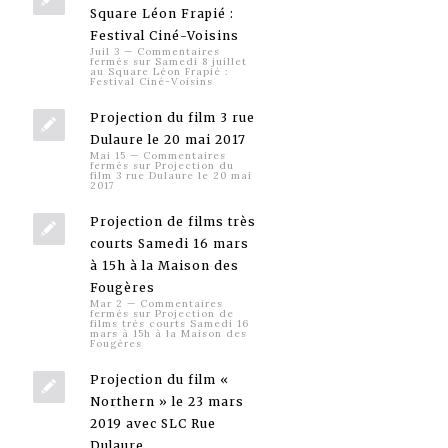
Square Léon Frapié :
Festival Ciné-Voisins
Juil 3
—
Commentaires
fermés
sur Samedi 8 juillet
au Square Léon Frapié :
Festival Ciné-Voisins
Projection du film 3 rue
Dulaure le 20 mai 2017
Mai 15
—
Commentaires
fermés
sur Projection du
film 3 rue Dulaure le 20 mai
2017
Projection de films très
courts Samedi 16 mars
à 15h à la Maison des
Fougères
Mar 2
—
Commentaires
fermés
sur Projection de
films très courts Samedi 16
mars à 15h à la Maison des
Fougères
Projection du film «
Northern » le 23 mars
2019 avec SLC Rue
Dulaure