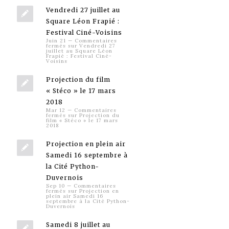
Vendredi 27 juillet au
Square Léon Frapié :
Festival Ciné-Voisins
Juin 21
—
Commentaires
fermés
sur Vendredi 27
juillet au Square Léon
Frapié : Festival Ciné-
Voisins
Projection du film
« Stéco » le 17 mars
2018
Mar 12
—
Commentaires
fermés
sur Projection du
film « Stéco » le 17 mars
2018
Projection en plein air
Samedi 16 septembre à
la Cité Python-
Duvernois
Sep 10
—
Commentaires
fermés
sur Projection en
plein air Samedi 16
septembre à la Cité Python-
Duvernois
Samedi 8 juillet au