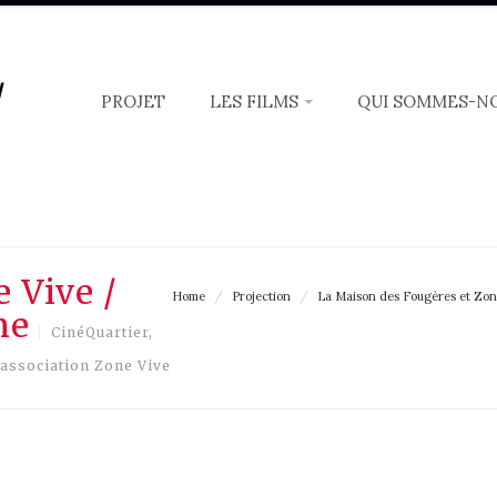
/
PROJET
LES FILMS
QUI SOMMES-N
 :
mail
 Vive /
Home
/
Projection
/
La Maison des Fougères et Zone
ème
CinéQuartier,
'association Zone Vive