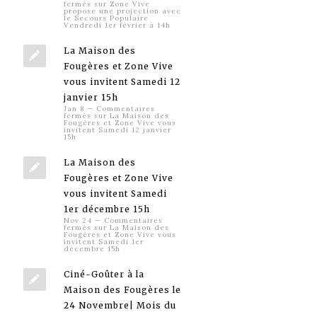
fermés
sur Zone Vive
propose une projection avec
le Secours Populaire
Vendredi 1er février à 14h
La Maison des
Fougères et Zone Vive
vous invitent Samedi 12
janvier 15h
Jan 8
—
Commentaires
fermés
sur La Maison des
Fougères et Zone Vive vous
invitent Samedi 12 janvier
15h
La Maison des
Fougères et Zone Vive
vous invitent Samedi
1er décembre 15h
Nov 24
—
Commentaires
fermés
sur La Maison des
Fougères et Zone Vive vous
invitent Samedi 1er
décembre 15h
Ciné-Goûter à la
Maison des Fougères le
24 Novembre| Mois du