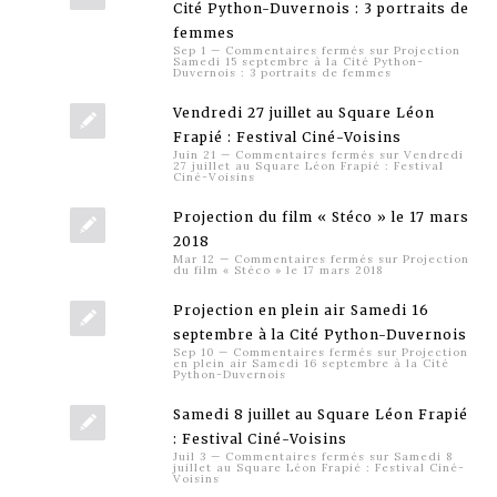
Cité Python-Duvernois : 3 portraits de
femmes
Sep 1
—
Commentaires fermés
sur Projection
Samedi 15 septembre à la Cité Python-
Duvernois : 3 portraits de femmes
Vendredi 27 juillet au Square Léon
Frapié : Festival Ciné-Voisins
Juin 21
—
Commentaires fermés
sur Vendredi
27 juillet au Square Léon Frapié : Festival
Ciné-Voisins
Projection du film « Stéco » le 17 mars
2018
Mar 12
—
Commentaires fermés
sur Projection
du film « Stéco » le 17 mars 2018
Projection en plein air Samedi 16
septembre à la Cité Python-Duvernois
Sep 10
—
Commentaires fermés
sur Projection
en plein air Samedi 16 septembre à la Cité
Python-Duvernois
Samedi 8 juillet au Square Léon Frapié
: Festival Ciné-Voisins
Juil 3
—
Commentaires fermés
sur Samedi 8
juillet au Square Léon Frapié : Festival Ciné-
Voisins