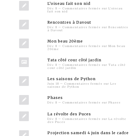
L’oiseau fait son nid
Déc 8
—
Commentaires fermés
sur L’oiseau
fait son nid
Rencontres à Davout
Déc 8
—
Commentaires fermés
sur Rencontres
à Davout
Mon beau 20ème
Déc 8
—
Commentaires fermés
sur Mon beau
20ème
Tata côté cour côté jardin
Déc 8
—
Commentaires fermés
sur Tata côté
cour côté jardin
Les saisons de Python
Juin 18
—
Commentaires fermés
sur Les
saisons de Python
Phases
Déc 8
—
Commentaires fermés
sur Phases
La révolte des Puces
Déc 8
—
Commentaires fermés
sur La révolte
des Puces
Projection samedi 4 juin dans le cadre