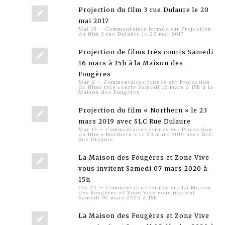
Projection du film 3 rue Dulaure le 20
mai 2017
Mai 15
—
Commentaires fermés
sur Projection
du film 3 rue Dulaure le 20 mai 2017
Projection de films très courts Samedi
16 mars à 15h à la Maison des
Fougères
Mar 2
—
Commentaires fermés
sur Projection
de films très courts Samedi 16 mars à 15h à la
Maison des Fougères
Projection du film « Northern » le 23
mars 2019 avec SLC Rue Dulaure
Mar 13
—
Commentaires fermés
sur Projection
du film « Northern » le 23 mars 2019 avec SLC
Rue Dulaure
La Maison des Fougères et Zone Vive
vous invitent Samedi 07 mars 2020 à
15h
Fév 22
—
Commentaires fermés
sur La Maison
des Fougères et Zone Vive vous invitent
Samedi 07 mars 2020 à 15h
La Maison des Fougères et Zone Vive