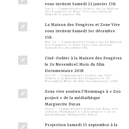
vous invitent Samedi 12 janvier 15h
Jan 8
—
Commentaires fermés
sur La Maison
des Fougères et Zone Vive vous invitent
Samedi 12 janvier 15h
La Maison des Fougères et Zone Vive
vous invitent Samedi 1er décembre
15h
Nov 24
—
Commentaires fermés
sur La Maison
des Fougères et Zone Vive vous invitent
Samedi 1er décembre 15h
Ciné-Goûter à la Maison des Fougères
le 24 Novembre| Mois du film
Documentaire 2018
Oct 16
—
Commentaires fermés
sur Ciné-
Goûter à la Maison des Fougères le 24
Novembre| Mois du film Documentaire 2018
Zone vive soutien l’Hommage à « Zoo
project » de la médiathèque
Marguerite Duras
Sep 8
—
Commentaires fermés
sur Zone vive
soutien l’Hommage à « Zoo project » de la
médiathèque Marguerite Duras
Projection Samedi 15 septembre à la