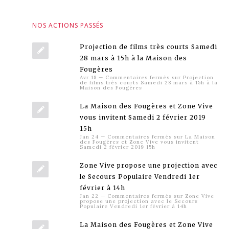
NOS ACTIONS PASSÉS
Projection de films très courts Samedi
28 mars à 15h à la Maison des
Fougères
Avr 18
—
Commentaires fermés
sur Projection
de films très courts Samedi 28 mars à 15h à la
Maison des Fougères
La Maison des Fougères et Zone Vive
vous invitent Samedi 2 février 2019
15h
Jan 24
—
Commentaires fermés
sur La Maison
des Fougères et Zone Vive vous invitent
Samedi 2 février 2019 15h
Zone Vive propose une projection avec
le Secours Populaire Vendredi 1er
février à 14h
Jan 22
—
Commentaires fermés
sur Zone Vive
propose une projection avec le Secours
Populaire Vendredi 1er février à 14h
La Maison des Fougères et Zone Vive