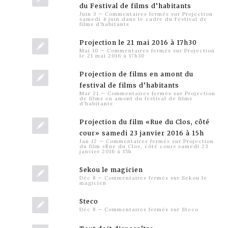
du Festival de films d’habitants
Juin 3
—
Commentaires fermés
sur Projection
samedi 4 juin dans le cadre du Festival de
films d’habitants
Projection le 21 mai 2016 à 17h30
Mai 10
—
Commentaires fermés
sur Projection
le 21 mai 2016 à 17h30
Projection de films en amont du
festival de films d’habitants
Mar 21
—
Commentaires fermés
sur Projection
de films en amont du festival de films
d’habitants
Projection du film «Rue du Clos, côté
cour» samedi 23 janvier 2016 à 15h
Jan 12
—
Commentaires fermés
sur Projection
du film «Rue du Clos, côté cour» samedi 23
janvier 2016 à 15h
Sekou le magicien
Déc 8
—
Commentaires fermés
sur Sekou le
magicien
Steco
Déc 8
—
Commentaires fermés
sur Steco