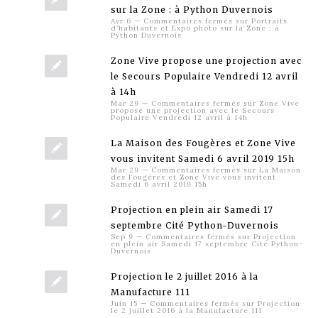
sur la Zone : à Python Duvernois
Avr 6
—
Commentaires fermés
sur Portraits
d’habitants et Expo photo sur la Zone : à
Python Duvernois
Zone Vive propose une projection avec
le Secours Populaire Vendredi 12 avril
à 14h
Mar 29
—
Commentaires fermés
sur Zone Vive
propose une projection avec le Secours
Populaire Vendredi 12 avril à 14h
La Maison des Fougères et Zone Vive
vous invitent Samedi 6 avril 2019 15h
Mar 29
—
Commentaires fermés
sur La Maison
des Fougères et Zone Vive vous invitent
Samedi 6 avril 2019 15h
Projection en plein air Samedi 17
septembre Cité Python-Duvernois
Sep 9
—
Commentaires fermés
sur Projection
en plein air Samedi 17 septembre Cité Python-
Duvernois
Projection le 2 juillet 2016 à la
Manufacture 111
Juin 15
—
Commentaires fermés
sur Projection
le 2 juillet 2016 à la Manufacture 111