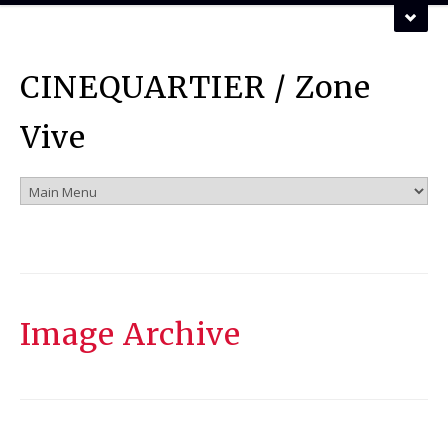
ZONE VIVE ASSOCIATION
CINEQUARTIER / Zone
Vous pouvez nous contacter par mail :
mail
Vive
Image
Archive