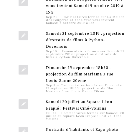
vous invitent Samedi 5 octobre 2019 à
15h
Sep 20
—
Commentaires fermés
sur La Maison
des Fougères et Zone Vive vous invitent
Samedi 5 octobre 2019 à 15h
Samedi 21 septembre 2019 : projection
d’extraits de films à Python-
Duvernois
Sep 16
—
Commentaires fermés
sur Samedi 21
septembre 2019 : projection d’extraits de
films à Python-Duvernois
Dimanche 15 septembre 18h30 :
projection du film Mariama 3 rue
Louis Ganne 20éme
Sep 9
—
Commentaires fermés
sur Dimanche
15 septembre 18h30 : projection du film
Mariama 3 rue Louis Ganne 20éme
Samedi 20 juillet au Square Léon
Frapié : Festival Ciné-Voisins
Juil 18
—
Commentaires fermés
sur Samedi 20
juillet au Square Léon Frapié : Festival Ciné-
Voisins
Portraits d’habitants et Expo photo