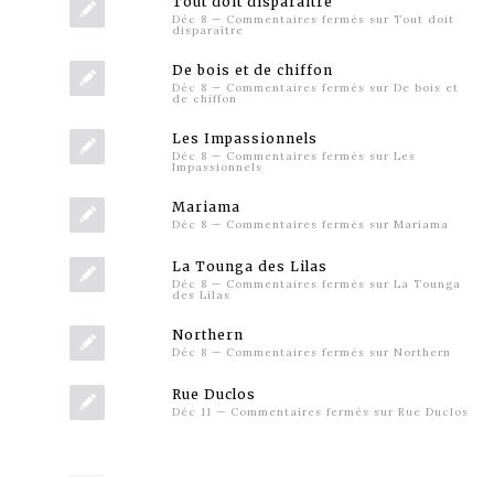
Tout doit disparaître
Déc 8
—
Commentaires fermés
sur Tout doit
disparaître
De bois et de chiffon
Déc 8
—
Commentaires fermés
sur De bois et
de chiffon
Les Impassionnels
Déc 8
—
Commentaires fermés
sur Les
Impassionnels
Mariama
Déc 8
—
Commentaires fermés
sur Mariama
La Tounga des Lilas
Déc 8
—
Commentaires fermés
sur La Tounga
des Lilas
Northern
Déc 8
—
Commentaires fermés
sur Northern
Rue Duclos
Déc 11
—
Commentaires fermés
sur Rue Duclos