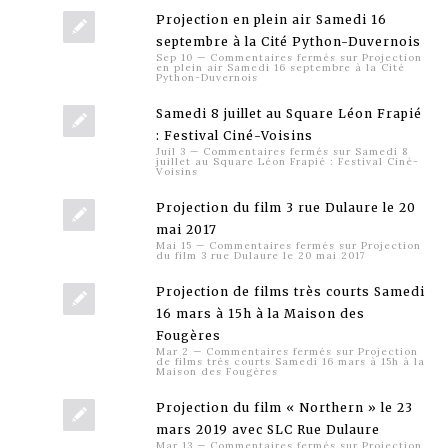
Projection en plein air Samedi 16
septembre à la Cité Python-Duvernois
Sep 10
—
Commentaires fermés
sur Projection
en plein air Samedi 16 septembre à la Cité
Python-Duvernois
Samedi 8 juillet au Square Léon Frapié
: Festival Ciné-Voisins
Juil 3
—
Commentaires fermés
sur Samedi 8
juillet au Square Léon Frapié : Festival Ciné-
Voisins
Projection du film 3 rue Dulaure le 20
mai 2017
Mai 15
—
Commentaires fermés
sur Projection
du film 3 rue Dulaure le 20 mai 2017
Projection de films très courts Samedi
16 mars à 15h à la Maison des
Fougères
Mar 2
—
Commentaires fermés
sur Projection
de films très courts Samedi 16 mars à 15h à la
Maison des Fougères
Projection du film « Northern » le 23
mars 2019 avec SLC Rue Dulaure
Mar 13
—
Commentaires fermés
sur Projection