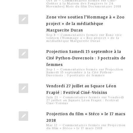
Oct 16
—
Commentaires fermés
sur Ciné-
Goûter à la Maison des Fougères le 24
Novembre| Mois du film Documentaire 2018
Zone vive soutien l’Hommage à « Zoo
project » de la médiathèque
Marguerite Duras
Sep 8
—
Commentaires fermés
sur Zone vive
soutien l’Hommage à « Zoo project » de la
médiathèque Marguerite Duras
Projection Samedi 15 septembre à la
Cité Python-Duvernois : 3 portraits de
femmes
Sep 1
—
Commentaires fermés
sur Projection
Samedi 15 septembre à la Cité Python-
Duvernois : 3 portraits de femmes
Vendredi 27 juillet au Square Léon
Frapié : Festival Ciné-Voisins
Juin 21
—
Commentaires fermés
sur Vendredi
27 juillet au Square Léon Frapié : Festival
Ciné-Voisins
Projection du film « Stéco » le 17 mars
2018
Mar 12
—
Commentaires fermés
sur Projection
du film « Stéco » le 17 mars 2018