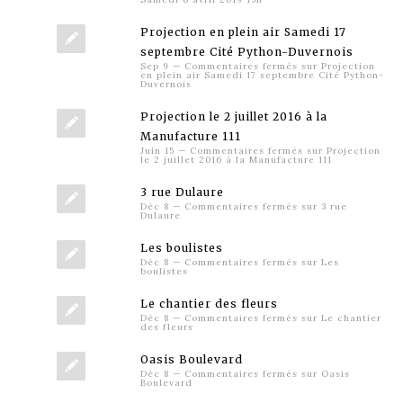
Projection en plein air Samedi 17
septembre Cité Python-Duvernois
Sep 9
—
Commentaires fermés
sur Projection
en plein air Samedi 17 septembre Cité Python-
Duvernois
Projection le 2 juillet 2016 à la
Manufacture 111
Juin 15
—
Commentaires fermés
sur Projection
le 2 juillet 2016 à la Manufacture 111
3 rue Dulaure
Déc 8
—
Commentaires fermés
sur 3 rue
Dulaure
Les boulistes
Déc 8
—
Commentaires fermés
sur Les
boulistes
Le chantier des fleurs
Déc 8
—
Commentaires fermés
sur Le chantier
des fleurs
Oasis Boulevard
Déc 8
—
Commentaires fermés
sur Oasis
Boulevard