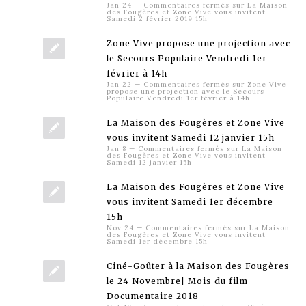
Jan 24
—
Commentaires fermés
sur La Maison
des Fougères et Zone Vive vous invitent
Samedi 2 février 2019 15h
Zone Vive propose une projection avec
le Secours Populaire Vendredi 1er
février à 14h
Jan 22
—
Commentaires fermés
sur Zone Vive
propose une projection avec le Secours
Populaire Vendredi 1er février à 14h
La Maison des Fougères et Zone Vive
vous invitent Samedi 12 janvier 15h
Jan 8
—
Commentaires fermés
sur La Maison
des Fougères et Zone Vive vous invitent
Samedi 12 janvier 15h
La Maison des Fougères et Zone Vive
vous invitent Samedi 1er décembre
15h
Nov 24
—
Commentaires fermés
sur La Maison
des Fougères et Zone Vive vous invitent
Samedi 1er décembre 15h
Ciné-Goûter à la Maison des Fougères
le 24 Novembre| Mois du film
Documentaire 2018