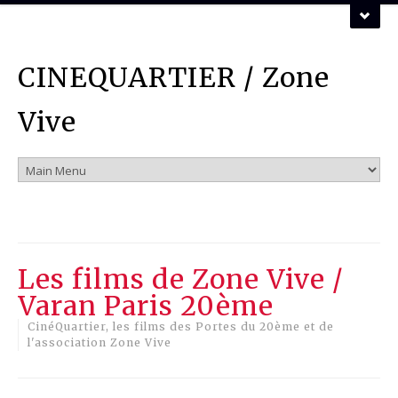
ZONE VIVE ASSOCIATION
CINEQUARTIER / Zone
Vous pouvez nous contacter par mail :
mail
Vive
Les films de Zone Vive /
Varan Paris 20ème
CinéQuartier, les films des Portes du 20ème et de
l'association Zone Vive