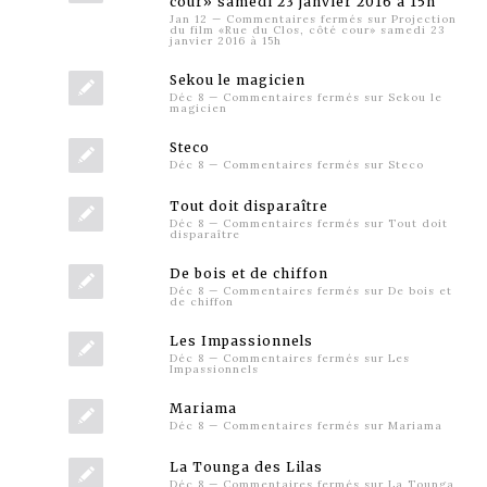
cour» samedi 23 janvier 2016 à 15h
Jan 12
—
Commentaires fermés
sur Projection
du film «Rue du Clos, côté cour» samedi 23
janvier 2016 à 15h
Sekou le magicien
Déc 8
—
Commentaires fermés
sur Sekou le
magicien
Steco
Déc 8
—
Commentaires fermés
sur Steco
Tout doit disparaître
Déc 8
—
Commentaires fermés
sur Tout doit
disparaître
De bois et de chiffon
Déc 8
—
Commentaires fermés
sur De bois et
de chiffon
Les Impassionnels
Déc 8
—
Commentaires fermés
sur Les
Impassionnels
Mariama
Déc 8
—
Commentaires fermés
sur Mariama
La Tounga des Lilas
Déc 8
—
Commentaires fermés
sur La Tounga