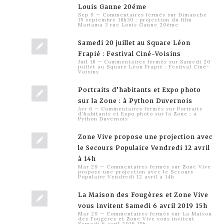
Louis Ganne 20éme
Sep 9
—
Commentaires fermés
sur Dimanche
15 septembre 18h30 : projection du film
Mariama 3 rue Louis Ganne 20éme
Samedi 20 juillet au Square Léon
Frapié : Festival Ciné-Voisins
Juil 18
—
Commentaires fermés
sur Samedi 20
juillet au Square Léon Frapié : Festival Ciné-
Voisins
Portraits d’habitants et Expo photo
sur la Zone : à Python Duvernois
Avr 6
—
Commentaires fermés
sur Portraits
d’habitants et Expo photo sur la Zone : à
Python Duvernois
Zone Vive propose une projection avec
le Secours Populaire Vendredi 12 avril
à 14h
Mar 29
—
Commentaires fermés
sur Zone Vive
propose une projection avec le Secours
Populaire Vendredi 12 avril à 14h
La Maison des Fougères et Zone Vive
vous invitent Samedi 6 avril 2019 15h
Mar 29
—
Commentaires fermés
sur La Maison
des Fougères et Zone Vive vous invitent
Samedi 6 avril 2019 15h