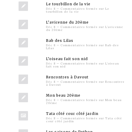
Le tourbillon de la vie
Déc 8
—
Commentaires fermés
sur Le
tourbillon de la vie
L’avicenne du 20ème
Déc 8
—
Commentaires fermés
sur L’avicenne
du 20ème
Bab des Lilas
Déc 8
—
Commentaires fermés
sur Bab des
Lilas
L’oiseau fait son nid
Déc 8
—
Commentaires fermés
sur L’oiseau
fait son nid
Rencontres à Davout
Déc 8
—
Commentaires fermés
sur Rencontres
à Davout
Mon beau 20ème
Déc 8
—
Commentaires fermés
sur Mon beau
20ème
Tata côté cour côté jardin
Déc 8
—
Commentaires fermés
sur Tata côté
cour côté jardin
Les saisons de Python