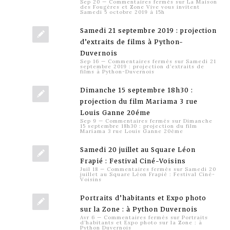
Sep 20
—
Commentaires fermés
sur La Maison
des Fougères et Zone Vive vous invitent
Samedi 5 octobre 2019 à 15h
Samedi 21 septembre 2019 : projection
d’extraits de films à Python-
Duvernois
Sep 16
—
Commentaires fermés
sur Samedi 21
septembre 2019 : projection d’extraits de
films à Python-Duvernois
Dimanche 15 septembre 18h30 :
projection du film Mariama 3 rue
Louis Ganne 20éme
Sep 9
—
Commentaires fermés
sur Dimanche
15 septembre 18h30 : projection du film
Mariama 3 rue Louis Ganne 20éme
Samedi 20 juillet au Square Léon
Frapié : Festival Ciné-Voisins
Juil 18
—
Commentaires fermés
sur Samedi 20
juillet au Square Léon Frapié : Festival Ciné-
Voisins
Portraits d’habitants et Expo photo
sur la Zone : à Python Duvernois
Avr 6
—
Commentaires fermés
sur Portraits
d’habitants et Expo photo sur la Zone : à
Python Duvernois