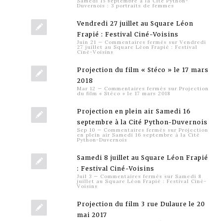
Samedi 15 septembre à la Cité Python-
Duvernois : 3 portraits de femmes
Vendredi 27 juillet au Square Léon
Frapié : Festival Ciné-Voisins
Juin 21
—
Commentaires fermés
sur Vendredi
27 juillet au Square Léon Frapié : Festival
Ciné-Voisins
Projection du film « Stéco » le 17 mars
2018
Mar 12
—
Commentaires fermés
sur Projection
du film « Stéco » le 17 mars 2018
Projection en plein air Samedi 16
septembre à la Cité Python-Duvernois
Sep 10
—
Commentaires fermés
sur Projection
en plein air Samedi 16 septembre à la Cité
Python-Duvernois
Samedi 8 juillet au Square Léon Frapié
: Festival Ciné-Voisins
Juil 3
—
Commentaires fermés
sur Samedi 8
juillet au Square Léon Frapié : Festival Ciné-
Voisins
Projection du film 3 rue Dulaure le 20
mai 2017