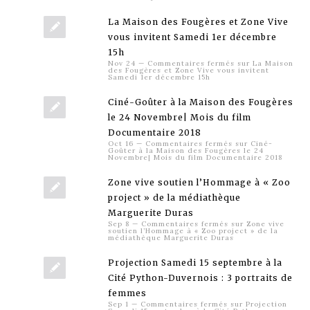
La Maison des Fougères et Zone Vive
vous invitent Samedi 1er décembre
15h
Nov 24
—
Commentaires fermés
sur La Maison
des Fougères et Zone Vive vous invitent
Samedi 1er décembre 15h
Ciné-Goûter à la Maison des Fougères
le 24 Novembre| Mois du film
Documentaire 2018
Oct 16
—
Commentaires fermés
sur Ciné-
Goûter à la Maison des Fougères le 24
Novembre| Mois du film Documentaire 2018
Zone vive soutien l’Hommage à « Zoo
project » de la médiathèque
Marguerite Duras
Sep 8
—
Commentaires fermés
sur Zone vive
soutien l’Hommage à « Zoo project » de la
médiathèque Marguerite Duras
Projection Samedi 15 septembre à la
Cité Python-Duvernois : 3 portraits de
femmes
Sep 1
—
Commentaires fermés
sur Projection