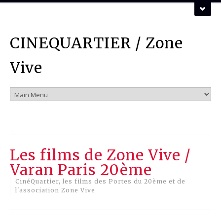
ZONE VIVE ASSOCIATION
CINEQUARTIER / Zone
Vous pouvez nous contacter par mail :
mail
Vive
Les films de Zone Vive /
Varan Paris 20ème
CinéQuartier, les films des Portes du 20ème et de
l'association Zone Vive