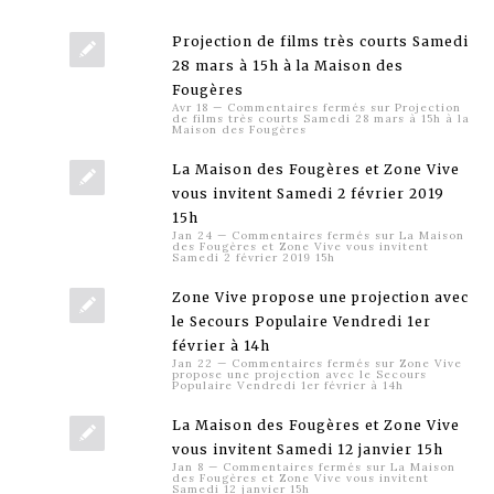
Projection de films très courts Samedi
28 mars à 15h à la Maison des
Fougères
Avr 18
—
Commentaires fermés
sur Projection
de films très courts Samedi 28 mars à 15h à la
Maison des Fougères
La Maison des Fougères et Zone Vive
vous invitent Samedi 2 février 2019
15h
Jan 24
—
Commentaires fermés
sur La Maison
des Fougères et Zone Vive vous invitent
Samedi 2 février 2019 15h
Zone Vive propose une projection avec
le Secours Populaire Vendredi 1er
février à 14h
Jan 22
—
Commentaires fermés
sur Zone Vive
propose une projection avec le Secours
Populaire Vendredi 1er février à 14h
La Maison des Fougères et Zone Vive
vous invitent Samedi 12 janvier 15h
Jan 8
—
Commentaires fermés
sur La Maison
des Fougères et Zone Vive vous invitent
Samedi 12 janvier 15h