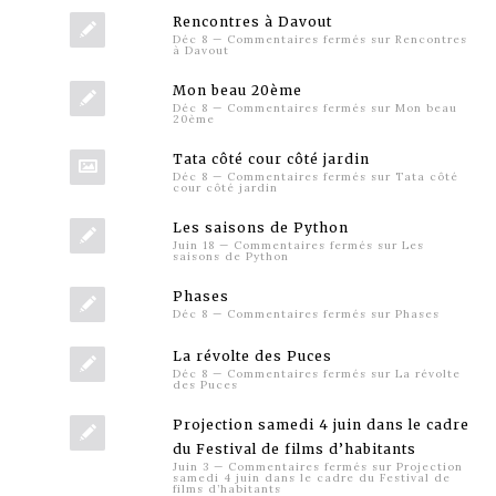
Rencontres à Davout
Déc 8
—
Commentaires fermés
sur Rencontres
à Davout
Mon beau 20ème
Déc 8
—
Commentaires fermés
sur Mon beau
20ème
Tata côté cour côté jardin
Déc 8
—
Commentaires fermés
sur Tata côté
cour côté jardin
Les saisons de Python
Juin 18
—
Commentaires fermés
sur Les
saisons de Python
Phases
Déc 8
—
Commentaires fermés
sur Phases
La révolte des Puces
Déc 8
—
Commentaires fermés
sur La révolte
des Puces
Projection samedi 4 juin dans le cadre
du Festival de films d’habitants
Juin 3
—
Commentaires fermés
sur Projection
samedi 4 juin dans le cadre du Festival de
films d’habitants