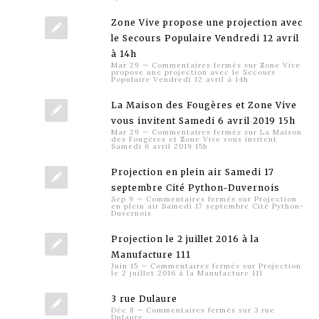
Zone Vive propose une projection avec
le Secours Populaire Vendredi 12 avril
à 14h
Mar 29
—
Commentaires fermés
sur Zone Vive
propose une projection avec le Secours
Populaire Vendredi 12 avril à 14h
La Maison des Fougères et Zone Vive
vous invitent Samedi 6 avril 2019 15h
Mar 29
—
Commentaires fermés
sur La Maison
des Fougères et Zone Vive vous invitent
Samedi 6 avril 2019 15h
Projection en plein air Samedi 17
septembre Cité Python-Duvernois
Sep 9
—
Commentaires fermés
sur Projection
en plein air Samedi 17 septembre Cité Python-
Duvernois
Projection le 2 juillet 2016 à la
Manufacture 111
Juin 15
—
Commentaires fermés
sur Projection
le 2 juillet 2016 à la Manufacture 111
3 rue Dulaure
Déc 8
—
Commentaires fermés
sur 3 rue
Dulaure