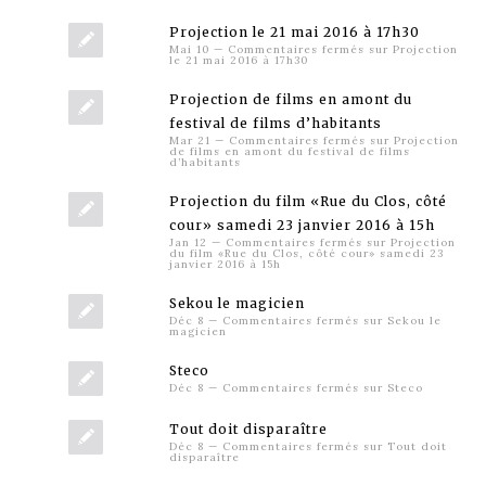
Projection le 21 mai 2016 à 17h30
Mai 10
—
Commentaires fermés
sur Projection
le 21 mai 2016 à 17h30
Projection de films en amont du
festival de films d’habitants
Mar 21
—
Commentaires fermés
sur Projection
de films en amont du festival de films
d’habitants
Projection du film «Rue du Clos, côté
cour» samedi 23 janvier 2016 à 15h
Jan 12
—
Commentaires fermés
sur Projection
du film «Rue du Clos, côté cour» samedi 23
janvier 2016 à 15h
Sekou le magicien
Déc 8
—
Commentaires fermés
sur Sekou le
magicien
Steco
Déc 8
—
Commentaires fermés
sur Steco
Tout doit disparaître
Déc 8
—
Commentaires fermés
sur Tout doit
disparaître