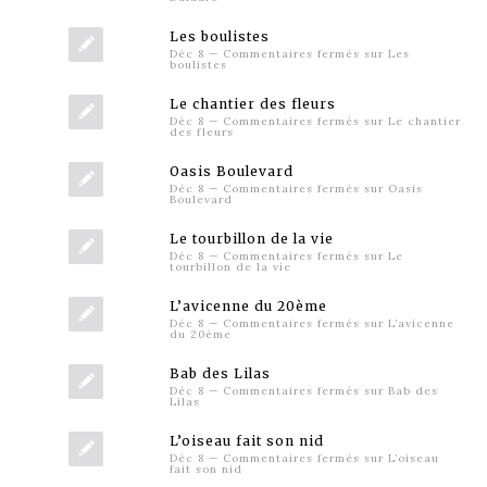
Les boulistes
Déc 8
—
Commentaires fermés
sur Les
boulistes
Le chantier des fleurs
Déc 8
—
Commentaires fermés
sur Le chantier
des fleurs
Oasis Boulevard
Déc 8
—
Commentaires fermés
sur Oasis
Boulevard
Le tourbillon de la vie
Déc 8
—
Commentaires fermés
sur Le
tourbillon de la vie
L’avicenne du 20ème
Déc 8
—
Commentaires fermés
sur L’avicenne
du 20ème
Bab des Lilas
Déc 8
—
Commentaires fermés
sur Bab des
Lilas
L’oiseau fait son nid
Déc 8
—
Commentaires fermés
sur L’oiseau
fait son nid