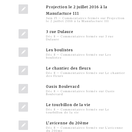
Projection le 2 juillet 2016 à la
Manufacture 111
Juin 15
—
Commentaires fermés
sur Projection
le 2 juillet 2016 à la Manufacture 111
3 rue Dulaure
Déc 8
—
Commentaires fermés
sur 3 rue
Dulaure
Les boulistes
Déc 8
—
Commentaires fermés
sur Les
boulistes
Le chantier des fleurs
Déc 8
—
Commentaires fermés
sur Le chantier
des fleurs
Oasis Boulevard
Déc 8
—
Commentaires fermés
sur Oasis
Boulevard
Le tourbillon de la vie
Déc 8
—
Commentaires fermés
sur Le
tourbillon de la vie
L’avicenne du 20ème
Déc 8
—
Commentaires fermés
sur L’avicenne
du 20ème