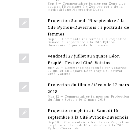
Sep 8
—
Commentaires fermés
sur Zone vive
soutien l’Hommage à « Zoo project » de la
médiathèque Marguerite Duras
Projection Samedi 15 septembre à la
Cité Python-Duvernois : 3 portraits de
femmes
Sep 1
—
Commentaires fermés
sur Projection
Samedi 15 septembre à la Cité Python-
Duvernois : 3 portraits de femmes
Vendredi 27 juillet au Square Léon
Frapié : Festival Ciné-Voisins
Juin 21
—
Commentaires fermés
sur Vendredi
27 juillet au Square Léon Frapié : Festival
Ciné-Voisins
Projection du film « Stéco » le 17 mars
2018
Mar 12
—
Commentaires fermés
sur Projection
du film « Stéco » le 17 mars 2018
Projection en plein air Samedi 16
septembre à la Cité Python-Duvernois
Sep 10
—
Commentaires fermés
sur Projection
en plein air Samedi 16 septembre à la Cité
Python-Duvernois