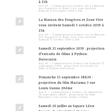
à 15h
Oct 25
—
Commentaires fermés
sur La Maison
des Fougères et Zone Vive vous invitent
Samedi 9 novembre 2019 à 15h
La Maison des Fougères et Zone Vive
vous invitent Samedi 5 octobre 2019 à
15h
Sep 20
—
Commentaires fermés
sur La Maison
des Fougères et Zone Vive vous invitent
Samedi 5 octobre 2019 à 15h
Samedi 21 septembre 2019 : projection
d’extraits de films à Python-
Duvernois
Sep 16
—
Commentaires fermés
sur Samedi 21
septembre 2019 : projection d’extraits de
films à Python-Duvernois
Dimanche 15 septembre 18h30 :
projection du film Mariama 3 rue
Louis Ganne 20éme
Sep 9
—
Commentaires fermés
sur Dimanche
15 septembre 18h30 : projection du film
Mariama 3 rue Louis Ganne 20éme
Samedi 20 juillet au Square Léon