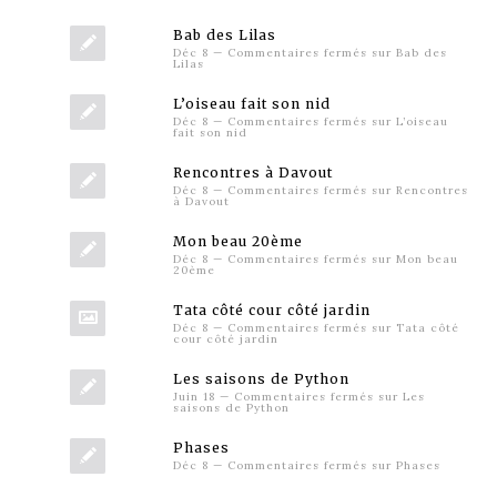
Bab des Lilas
Déc 8
—
Commentaires fermés
sur Bab des
Lilas
L’oiseau fait son nid
Déc 8
—
Commentaires fermés
sur L’oiseau
fait son nid
Rencontres à Davout
Déc 8
—
Commentaires fermés
sur Rencontres
à Davout
Mon beau 20ème
Déc 8
—
Commentaires fermés
sur Mon beau
20ème
Tata côté cour côté jardin
Déc 8
—
Commentaires fermés
sur Tata côté
cour côté jardin
Les saisons de Python
Juin 18
—
Commentaires fermés
sur Les
saisons de Python
Phases
Déc 8
—
Commentaires fermés
sur Phases