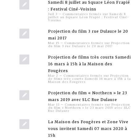
Samedi 8 juillet au Square Léon Frapié
: Festival Ciné-Voisins
Juil 3
—
Commentaires fermés
sur Samedi 8
juillet au Square Léon Frapié : Festival Ciné-
Voisins
Projection du film 3 rue Dulaure le 20
mai 2017
Mai 15
—
Commentaires fermés
sur Projection
du film 3 rue Dulaure le 20 mai 2017
Projection de films très courts Samedi
16 mars à 15h à la Maison des
Fougères
Mar 2
—
Commentaires fermés
sur Projection
de films très courts Samedi 16 mars à 15h à la
Maison des Fougères
Projection du film « Northern » le 23
mars 2019 avec SLC Rue Dulaure
Mar 13
—
Commentaires fermés
sur Projection
du film « Northern » le 23 mars 2019 avec SLC
Rue Dulaure
La Maison des Fougères et Zone Vive
vous invitent Samedi 07 mars 2020 à
15h