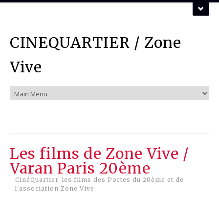
ZONE VIVE ASSOCIATION
CINEQUARTIER / Zone
Vous pouvez nous contacter par mail :
mail
Vive
Les films de Zone Vive /
Varan Paris 20ème
CinéQuartier, les films des Portes du 20ème et de
l'association Zone Vive