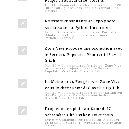
Frapié : Festival Ciné-Voisins
Juil 18
—
Commentaires fermés
sur Samedi 20
juillet au Square Léon Frapié : Festival Ciné-
Voisins
Portraits d’habitants et Expo photo
sur la Zone : à Python Duvernois
Avr 6
—
Commentaires fermés
sur Portraits
d’habitants et Expo photo sur la Zone : à
Python Duvernois
Zone Vive propose une projection avec
le Secours Populaire Vendredi 12 avril
à 14h
Mar 29
—
Commentaires fermés
sur Zone Vive
propose une projection avec le Secours
Populaire Vendredi 12 avril à 14h
La Maison des Fougères et Zone Vive
vous invitent Samedi 6 avril 2019 15h
Mar 29
—
Commentaires fermés
sur La Maison
des Fougères et Zone Vive vous invitent
Samedi 6 avril 2019 15h
Projection en plein air Samedi 17
septembre Cité Python-Duvernois
Sep 9
—
Commentaires fermés
sur Projection
en plein air Samedi 17 septembre Cité Python-
Duvernois