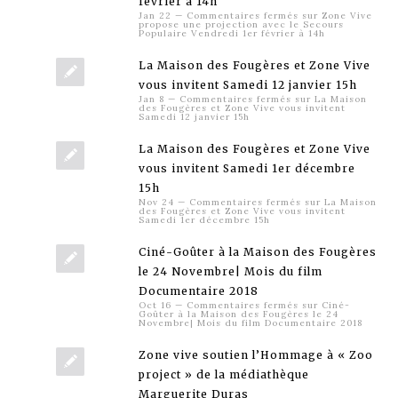
février à 14h
Jan 22
—
Commentaires fermés
sur Zone Vive
propose une projection avec le Secours
Populaire Vendredi 1er février à 14h
La Maison des Fougères et Zone Vive
vous invitent Samedi 12 janvier 15h
Jan 8
—
Commentaires fermés
sur La Maison
des Fougères et Zone Vive vous invitent
Samedi 12 janvier 15h
La Maison des Fougères et Zone Vive
vous invitent Samedi 1er décembre
15h
Nov 24
—
Commentaires fermés
sur La Maison
des Fougères et Zone Vive vous invitent
Samedi 1er décembre 15h
Ciné-Goûter à la Maison des Fougères
le 24 Novembre| Mois du film
Documentaire 2018
Oct 16
—
Commentaires fermés
sur Ciné-
Goûter à la Maison des Fougères le 24
Novembre| Mois du film Documentaire 2018
Zone vive soutien l’Hommage à « Zoo
project » de la médiathèque
Marguerite Duras