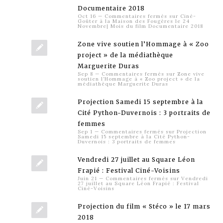
Documentaire 2018
Oct 16
—
Commentaires fermés
sur Ciné-
Goûter à la Maison des Fougères le 24
Novembre| Mois du film Documentaire 2018
Zone vive soutien l’Hommage à « Zoo
project » de la médiathèque
Marguerite Duras
Sep 8
—
Commentaires fermés
sur Zone vive
soutien l’Hommage à « Zoo project » de la
médiathèque Marguerite Duras
Projection Samedi 15 septembre à la
Cité Python-Duvernois : 3 portraits de
femmes
Sep 1
—
Commentaires fermés
sur Projection
Samedi 15 septembre à la Cité Python-
Duvernois : 3 portraits de femmes
Vendredi 27 juillet au Square Léon
Frapié : Festival Ciné-Voisins
Juin 21
—
Commentaires fermés
sur Vendredi
27 juillet au Square Léon Frapié : Festival
Ciné-Voisins
Projection du film « Stéco » le 17 mars
2018