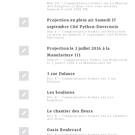
Mar 29
—
Commentaires fermés
sur La Maison
des Fougères et Zone Vive vous invitent
Samedi 6 avril 2019 15h
Projection en plein air Samedi 17
septembre Cité Python-Duvernois
Sep 9
—
Commentaires fermés
sur Projection
en plein air Samedi 17 septembre Cité Python-
Duvernois
Projection le 2 juillet 2016 à la
Manufacture 111
Juin 15
—
Commentaires fermés
sur Projection
le 2 juillet 2016 à la Manufacture 111
3 rue Dulaure
Déc 8
—
Commentaires fermés
sur 3 rue
Dulaure
Les boulistes
Déc 8
—
Commentaires fermés
sur Les
boulistes
Le chantier des fleurs
Déc 8
—
Commentaires fermés
sur Le chantier
des fleurs
Oasis Boulevard
Déc 8
—
Commentaires fermés
sur Oasis