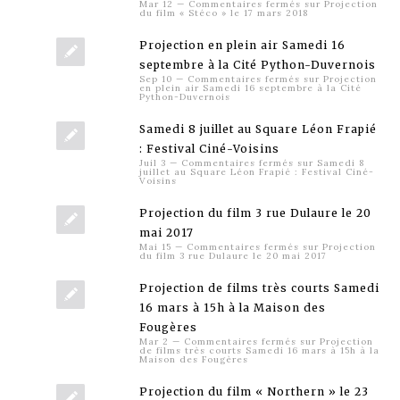
Mar 12
—
Commentaires fermés
sur Projection
du film « Stéco » le 17 mars 2018
Projection en plein air Samedi 16
septembre à la Cité Python-Duvernois
Sep 10
—
Commentaires fermés
sur Projection
en plein air Samedi 16 septembre à la Cité
Python-Duvernois
Samedi 8 juillet au Square Léon Frapié
: Festival Ciné-Voisins
Juil 3
—
Commentaires fermés
sur Samedi 8
juillet au Square Léon Frapié : Festival Ciné-
Voisins
Projection du film 3 rue Dulaure le 20
mai 2017
Mai 15
—
Commentaires fermés
sur Projection
du film 3 rue Dulaure le 20 mai 2017
Projection de films très courts Samedi
16 mars à 15h à la Maison des
Fougères
Mar 2
—
Commentaires fermés
sur Projection
de films très courts Samedi 16 mars à 15h à la
Maison des Fougères
Projection du film « Northern » le 23