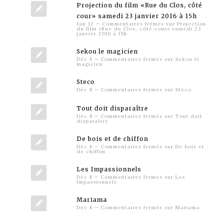
Projection du film «Rue du Clos, côté
cour» samedi 23 janvier 2016 à 15h
Jan 12
—
Commentaires fermés
sur Projection
du film «Rue du Clos, côté cour» samedi 23
janvier 2016 à 15h
Sekou le magicien
Déc 8
—
Commentaires fermés
sur Sekou le
magicien
Steco
Déc 8
—
Commentaires fermés
sur Steco
Tout doit disparaître
Déc 8
—
Commentaires fermés
sur Tout doit
disparaître
De bois et de chiffon
Déc 8
—
Commentaires fermés
sur De bois et
de chiffon
Les Impassionnels
Déc 8
—
Commentaires fermés
sur Les
Impassionnels
Mariama
Déc 8
—
Commentaires fermés
sur Mariama