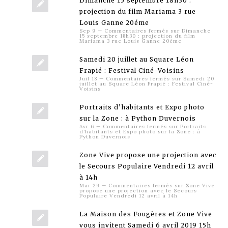
Dimanche 15 septembre 18h30 :
projection du film Mariama 3 rue
Louis Ganne 20éme
Sep 9
—
Commentaires fermés
sur Dimanche
15 septembre 18h30 : projection du film
Mariama 3 rue Louis Ganne 20éme
Samedi 20 juillet au Square Léon
Frapié : Festival Ciné-Voisins
Juil 18
—
Commentaires fermés
sur Samedi 20
juillet au Square Léon Frapié : Festival Ciné-
Voisins
Portraits d’habitants et Expo photo
sur la Zone : à Python Duvernois
Avr 6
—
Commentaires fermés
sur Portraits
d’habitants et Expo photo sur la Zone : à
Python Duvernois
Zone Vive propose une projection avec
le Secours Populaire Vendredi 12 avril
à 14h
Mar 29
—
Commentaires fermés
sur Zone Vive
propose une projection avec le Secours
Populaire Vendredi 12 avril à 14h
La Maison des Fougères et Zone Vive
vous invitent Samedi 6 avril 2019 15h