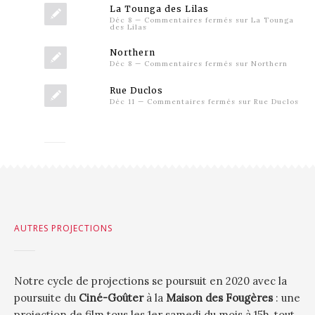
La Tounga des Lilas
Déc 8
—
Commentaires fermés
sur La Tounga
des Lilas
Northern
Déc 8
—
Commentaires fermés
sur Northern
Rue Duclos
Déc 11
—
Commentaires fermés
sur Rue Duclos
AUTRES PROJECTIONS
Notre cycle de projections se poursuit en 2020 avec la
poursuite du
Ciné-Goûter
à la
Maison des Fougères
: une
projection de film tous les 1er samedi du mois à 15h, tout