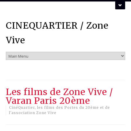
ZONE VIVE ASSOCIATION
CINEQUARTIER / Zone
Vous pouvez nous contacter par mail :
mail
Vive
Les films de Zone Vive /
Varan Paris 20ème
CinéQuartier, les films des Portes du 20ème et de
l'association Zone Vive